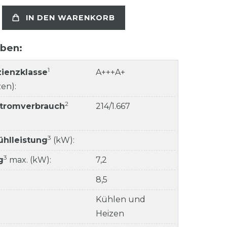
IN DEN WARENKORB
aben:
1
zienzklasse
A+++A+
en):
2
Stromverbrauch
214/1.667
3
ühlleistung
(kW):
3
g
max. (kW):
7,2
8,5
Kühlen und
Heizen