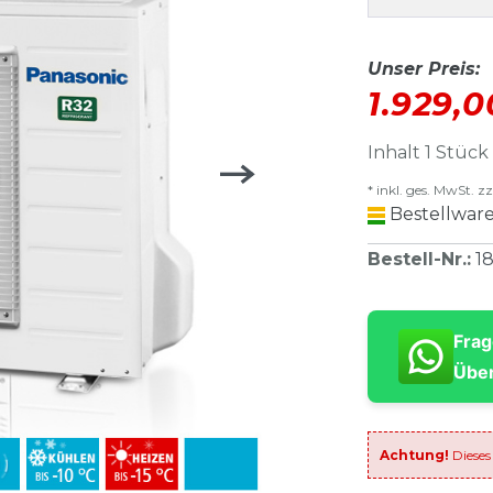
Unser Preis:
1.929,
Inhalt
1
Stück
* inkl. ges. MwSt. zz
Bestellware
Bestell-Nr.
:
1
Frag
Über
Achtung!
Dieses