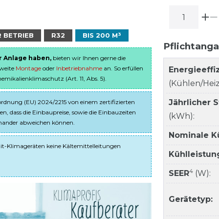
R BETRIEB
R32
BIS 200 M³
Pflichtang
er Anlage haben,
bieten wir Ihnen gerne die
sweite
Montage
oder
Inbetriebnahme
an. So erfüllen
Energieeffi
ikalienklimaschutz (Art. 11, Abs. 5).
(Kühlen/Heiz
Jährlicher 
dnung (EU) 2024/2215 von einem zertifizierten
en, dass die Einbaupreise, sowie die Einbauzeiten
(kWh):
einander abweichen können.
Nominale K
it-Klimageräten keine Kältemittelleitungen
Kühlleistun
4
SEER
(W):
Gerätetyp: