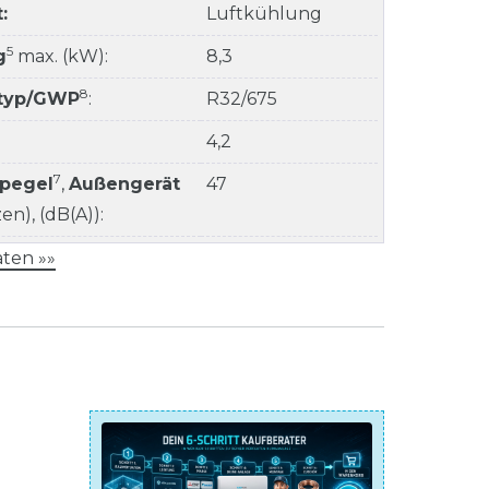
:
Luftkühlung
5
g
max. (kW):
8,3
8
ltyp/GWP
:
R32/675
4,2
7
kpegel
,
Außengerät
47
n), (dB(A)):
ten »»