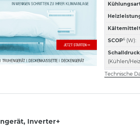
Kühlungsart
Heizleistun
Kältemitte
6
SCOP
(W):
Schalldruc
(Kühlen/Heize
Technische Da
ngerät, Inverter+