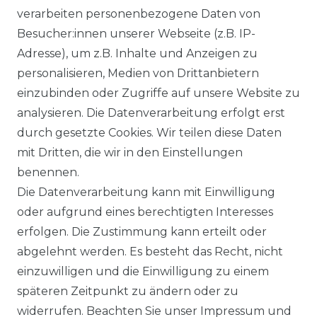
verarbeiten personenbezogene Daten von
Besucher:innen unserer Webseite (z.B. IP-
KLIMA- UND UMWELTSCHUTZ
Adresse), um z.B. Inhalte und Anzeigen zu
personalisieren, Medien von Drittanbietern
LEXIKON
einzubinden oder Zugriffe auf unsere Website zu
UNTERNEHMEN
analysieren. Die Datenverarbeitung erfolgt erst
durch gesetzte Cookies. Wir teilen diese Daten
ÜBER UNS
mit Dritten, die wir in den Einstellungen
benennen.
MAGAZIN
Die Datenverarbeitung kann mit Einwilligung
oder aufgrund eines berechtigten Interesses
HERSTELLER
erfolgen. Die Zustimmung kann erteilt oder
abgelehnt werden. Es besteht das Recht, nicht
REFERENZEN
einzuwilligen und die Einwilligung zu einem
späteren Zeitpunkt zu ändern oder zu
widerrufen. Beachten Sie unser
Impressum
und