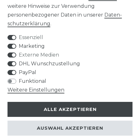
weitere Hinweise zur Verwendung
personenbezogener Daten in unserer
Daten­
Widerrufs­recht
schutz­erklärung
.
Essenziell
Marketing
Externe Medien
Kontakt
VERTRAG WIDERRUFEN
DHL Wunschzustellung
PayPal
Funktional
Weitere Einstellungen
Klimaprofis GmbH & Co. KG
ALLE AKZEPTIEREN
Design & supervision by MILLER
© Copyright 2026 | Alle Rechte vorbehalten.
AUSWAHL AKZEPTIEREN