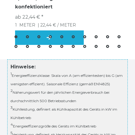
konfektioniert
ab 22,44 € *
1
METER
| 22,44 € / METER
Hinweise:
1
Energieeffizienzklasse: Skala von A (am effizientesten) bis G (am
wenigsten effizient). Saisonale Effizienz (gemäß EN14825)
2
Näherungswert für den jährlichen Energieverbrauch bei
durchschnittlich 500 Betriebsstunden
3
Kühlleistung, definiert als Kühlkapazität des Geräts in kW im
Kühlbetrieb
4
Energieeffizienzgröße des Geräts im Kühlbetrieb
5
Heizleistung, definiert als Heizkapazität des Geräts in kW im