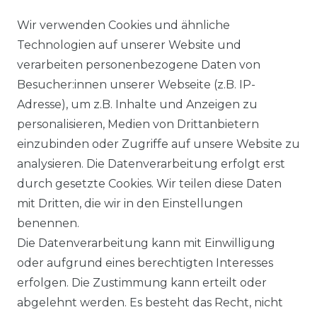
Wir verwenden Cookies und ähnliche
BARRIEREFREIHEITSERKLÄRUNG
Technologien auf unserer Website und
verarbeiten personenbezogene Daten von
SERVICE & INFOS
Besucher:innen unserer Webseite (z.B. IP-
MONTAGESERVICE
Adresse), um z.B. Inhalte und Anzeigen zu
personalisieren, Medien von Drittanbietern
VERSANDKOSTEN
einzubinden oder Zugriffe auf unsere Website zu
analysieren. Die Datenverarbeitung erfolgt erst
BEZAHLUNG
durch gesetzte Cookies. Wir teilen diese Daten
mit Dritten, die wir in den Einstellungen
KLIMA- UND UMWELTSCHUTZ
benennen.
Die Datenverarbeitung kann mit Einwilligung
LEXIKON
oder aufgrund eines berechtigten Interesses
erfolgen. Die Zustimmung kann erteilt oder
abgelehnt werden. Es besteht das Recht, nicht