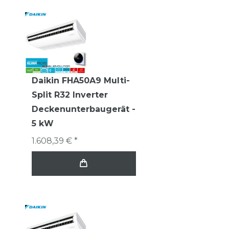
Daikin FHA50A9 Multi-
Split R32 Inverter
Deckenunterbaugerät -
5 kW
1.608,39 € *