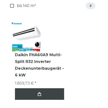
bis 140 m³
2
Daikin FHA60A9 Multi-
Split R32 Inverter
Deckenunterbaugerät -
6 kW
1.859,73 € *