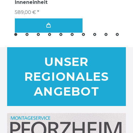
Inneneinheit
589,00 € *
UNSER
REGIONALES
ANGEBOT