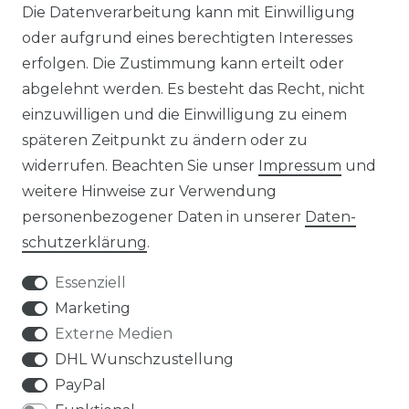
Die Datenverarbeitung kann mit Einwilligung
LEXIKON
oder aufgrund eines berechtigten Interesses
erfolgen. Die Zustimmung kann erteilt oder
abgelehnt werden. Es besteht das Recht, nicht
einzuwilligen und die Einwilligung zu einem
späteren Zeitpunkt zu ändern oder zu
widerrufen. Beachten Sie unser
Impressum
und
UNTERNEHMEN
weitere Hinweise zur Verwendung
personenbezogener Daten in unserer
Daten­
ÜBER UNS
schutz­erklärung
.
KONTAKT
Essenziell
Marketing
MAGAZIN
Externe Medien
DHL Wunschzustellung
HERSTELLER
PayPal