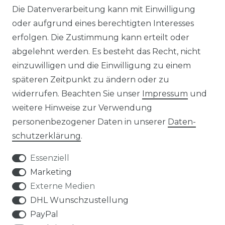
MAGAZIN
Die Datenverarbeitung kann mit Einwilligung
oder aufgrund eines berechtigten Interesses
HERSTELLER
erfolgen. Die Zustimmung kann erteilt oder
abgelehnt werden. Es besteht das Recht, nicht
REFERENZEN
einzuwilligen und die Einwilligung zu einem
späteren Zeitpunkt zu ändern oder zu
widerrufen. Beachten Sie unser
Impressum
und
weitere Hinweise zur Verwendung
personenbezogener Daten in unserer
Daten­
Widerrufs­recht
schutz­erklärung
.
Essenziell
Marketing
Externe Medien
Kontakt
VERTRAG WIDERRUFEN
DHL Wunschzustellung
PayPal