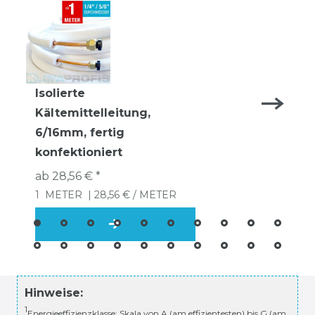
Isolierte
Kältemittelleitung,
6/16mm, fertig
konfektioniert
ab 28,56 € *
1
METER
| 28,56 € / METER
Hinweise:
1
Energieeffizienzklasse: Skala von A (am effizientesten) bis G (am