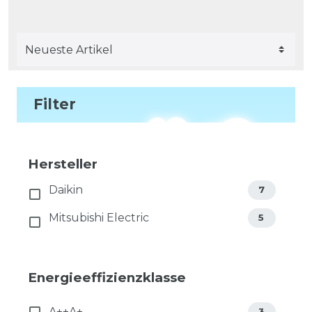
Filter
Hersteller
Daikin
7
Mitsubishi Electric
5
Energieeffizienzklasse
A++A+
3