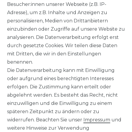
Besucher:innen unserer Webseite (z.B. IP-
KLIMA- UND UMWELTSCHUTZ
Adresse), um z.B. Inhalte und Anzeigen zu
LEXIKON
personalisieren, Medien von Drittanbietern
einzubinden oder Zugriffe auf unsere Website zu
UNTERNEHMEN
analysieren. Die Datenverarbeitung erfolgt erst
durch gesetzte Cookies. Wir teilen diese Daten
ÜBER UNS
mit Dritten, die wir in den Einstellungen
benennen.
MAGAZIN
Die Datenverarbeitung kann mit Einwilligung
oder aufgrund eines berechtigten Interesses
HERSTELLER
erfolgen. Die Zustimmung kann erteilt oder
abgelehnt werden. Es besteht das Recht, nicht
REFERENZEN
einzuwilligen und die Einwilligung zu einem
späteren Zeitpunkt zu ändern oder zu
widerrufen. Beachten Sie unser
Impressum
und
weitere Hinweise zur Verwendung