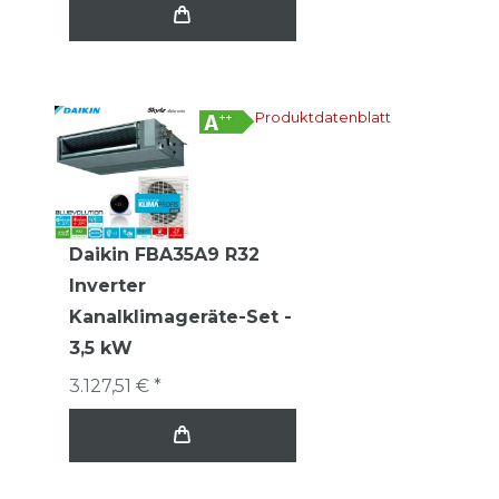
Produktdatenblatt
Daikin FBA35A9 R32
Inverter
Kanalklimageräte-Set -
3,5 kW
3.127,51 € *