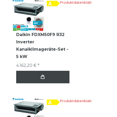
Produktdatenblatt
Daikin FDXM50F9 R32
Inverter
Kanalklimageräte-Set -
5 kW
4.162,20 € *
Produktdatenblatt