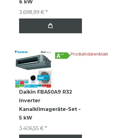
6 kW
3.698,99 € *
Produktdatenblatt
Daikin FBA50A9 R32
Inverter
Kanalklimageräte-Set -
5 kW
3.406,55 € *