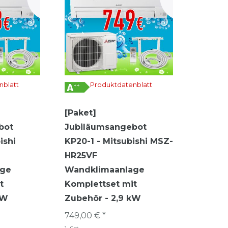
nblatt
Produktdatenblatt
[Paket]
bot
Jubiläumsangebot
ishi
KP20-1 - Mitsubishi MSZ-
HR25VF
age
Wandklimaanlage
t
Komplettset mit
kW
Zubehör - 2,9 kW
749,00 € *