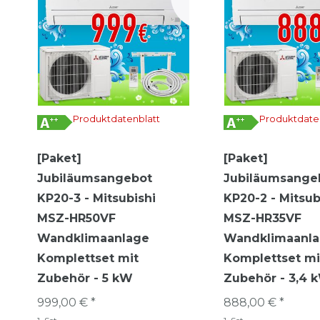
Produktdatenblatt
Produktdate
[Paket]
[Paket]
Jubiläumsangebot
Jubiläumsange
KP20-3 - Mitsubishi
KP20-2 - Mitsub
MSZ-HR50VF
MSZ-HR35VF
Wandklimaanlage
Wandklimaanl
Komplettset mit
Komplettset mi
Zubehör - 5 kW
Zubehör - 3,4 
999,00 € *
888,00 € *