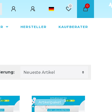
0
0
ÖR
HERSTELLER
KAUFBERATER
ierung:
Artikelpaket