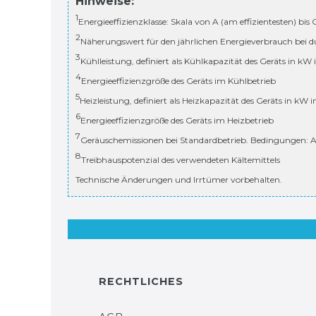
Hinweise:
1
Energieeffizienzklasse: Skala von A (am effizientesten) bis
2
Näherungswert für den jährlichen Energieverbrauch bei d
3
Kühlleistung, definiert als Kühlkapazität des Geräts in kW
4
Energieeffizienzgröße des Geräts im Kühlbetrieb
5
Heizleistung, definiert als Heizkapazität des Geräts in kW 
6
Energieeffizienzgröße des Geräts im Heizbetrieb
7
Geräuschemissionen bei Standardbetrieb. Bedingungen: A
8
Treibhauspotenzial des verwendeten Kältemittels
Technische Änderungen und Irrtümer vorbehalten.
RECHTLICHES