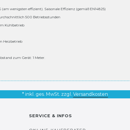
 G (am wenigsten effizient). Saisonale Effizienz (gemäß EN14825)
urchschnittlich 500 Betriebsstunden
 im Kühlbetrieb
im Heizbetrieb
bstand zum Gerät: 1 Meter.
* inkl. ges. MwSt. zzgl.
Versandkosten
SERVICE & INFOS