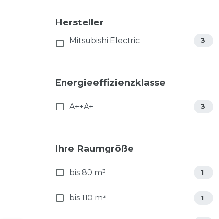
Hersteller
Mitsubishi Electric
3
Energieeffizienzklasse
A++A+
3
Ihre Raumgröße
bis 80 m³
1
bis 110 m³
1