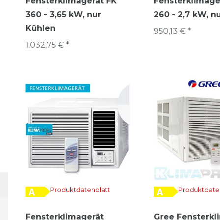
Fensterklimagerät FK
Fensterklimage
360 - 3,65 kW, nur
260 - 2,7 kW, n
Kühlen
950,13 € *
1.032,75 € *
Produktdatenblatt
Produktdate
Fensterklimagerät
Gree Fensterkl