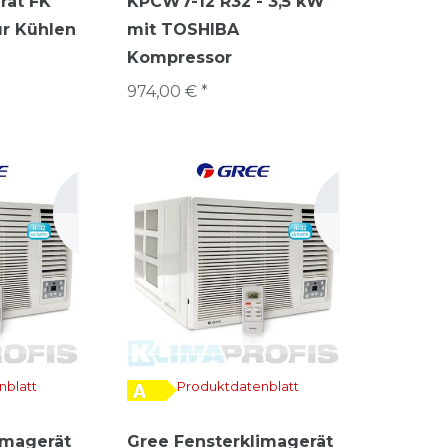
rät FK
KPCW7-12 R32 - 3,5 kW
ur Kühlen
mit TOSHIBA
Kompressor
974,00 € *
nblatt
Produktdatenblatt
imagerät
Gree Fensterklimagerät