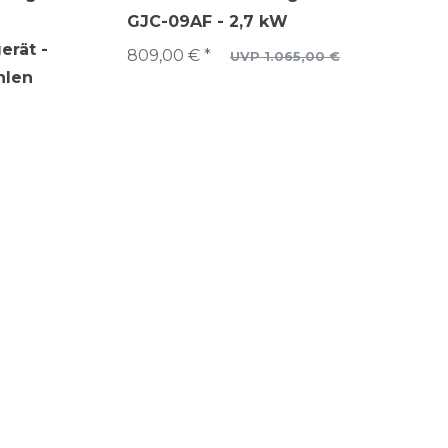
GJC-09AF - 2,7 kW
erät -
809,00 € *
UVP 1.065,00 €
hlen