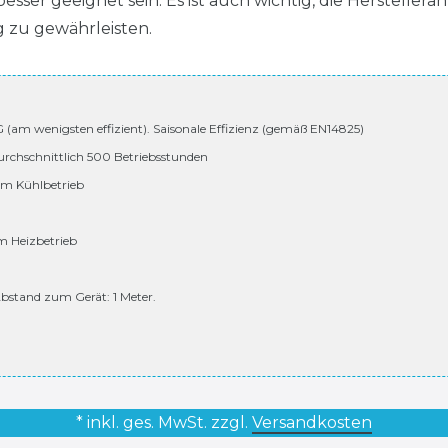
er geeignet sein. Es ist auch wichtig, die Herstellera
 zu gewährleisten.
 G (am wenigsten effizient). Saisonale Effizienz (gemäß EN14825)
urchschnittlich 500 Betriebsstunden
 im Kühlbetrieb
im Heizbetrieb
bstand zum Gerät: 1 Meter.
* inkl. ges. MwSt. zzgl.
Versandkosten