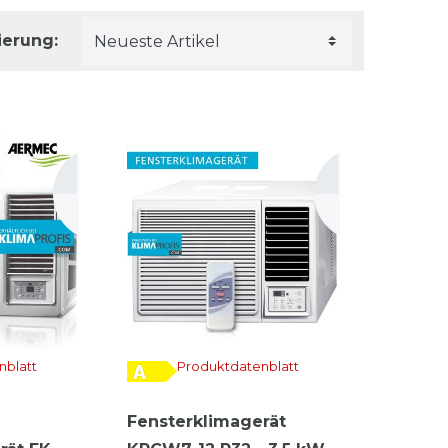
ierung:
nblatt
Produktdatenblatt
Fensterklimagerät