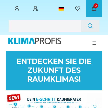
0
☰
ENTDECKEN SIE DIE
ZUKUNFT DES
RAUMKLIMAS!