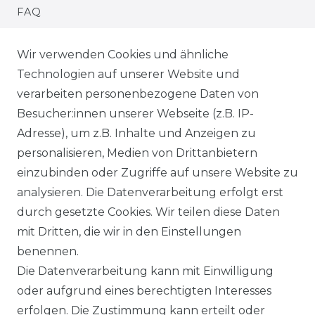
FAQ
MONTAGESERVICE
Wir verwenden Cookies und ähnliche
Technologien auf unserer Website und
VERSANDKOSTEN
verarbeiten personenbezogene Daten von
Besucher:innen unserer Webseite (z.B. IP-
BEZAHLUNG
Adresse), um z.B. Inhalte und Anzeigen zu
personalisieren, Medien von Drittanbietern
LEXIKON
einzubinden oder Zugriffe auf unsere Website zu
analysieren. Die Datenverarbeitung erfolgt erst
KLIMA- UND UMWELTSCHUTZ
durch gesetzte Cookies. Wir teilen diese Daten
UNTERNEHMEN
mit Dritten, die wir in den Einstellungen
benennen.
ÜBER UNS
Die Datenverarbeitung kann mit Einwilligung
oder aufgrund eines berechtigten Interesses
MAGAZIN
erfolgen. Die Zustimmung kann erteilt oder