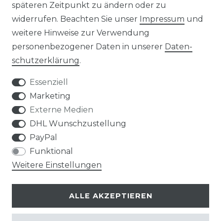
späteren Zeitpunkt zu ändern oder zu
widerrufen. Beachten Sie unser
Impressum
und
weitere Hinweise zur Verwendung
personenbezogener Daten in unserer
Daten­
Widerrufs­recht
schutz­erklärung
.
Essenziell
Marketing
Externe Medien
Kontakt
VERTRAG WIDERRUFEN
DHL Wunschzustellung
PayPal
Funktional
Weitere Einstellungen
Klimaprofis GmbH & Co. KG
ALLE AKZEPTIEREN
Design & supervision by MILLER
© Copyright 2026 | Alle Rechte vorbehalten.