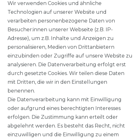
Wir verwenden Cookies und ähnliche
Technologien auf unserer Website und
BEZAHLUNG
verarbeiten personenbezogene Daten von
Besucher:innen unserer Webseite (z.B. IP-
KLIMA- UND UMWELTSCHUTZ
Adresse), um z.B. Inhalte und Anzeigen zu
LEXIKON
personalisieren, Medien von Drittanbietern
einzubinden oder Zugriffe auf unsere Website zu
UNTERNEHMEN
analysieren. Die Datenverarbeitung erfolgt erst
durch gesetzte Cookies. Wir teilen diese Daten
ÜBER UNS
mit Dritten, die wir in den Einstellungen
benennen.
MAGAZIN
Die Datenverarbeitung kann mit Einwilligung
oder aufgrund eines berechtigten Interesses
HERSTELLER
erfolgen. Die Zustimmung kann erteilt oder
abgelehnt werden. Es besteht das Recht, nicht
REFERENZEN
einzuwilligen und die Einwilligung zu einem