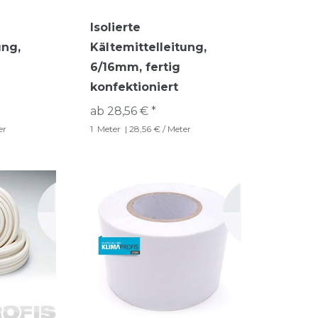
Isolierte
ung,
Kältemittelleitung,
6/16mm, fertig
konfektioniert
ab 28,56 € *
er
1
Meter
| 28,56 € / Meter