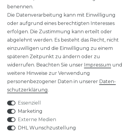
KLIMA- UND UMWELTSCHUTZ
benennen.
Die Datenverarbeitung kann mit Einwilligung
LEXIKON
oder aufgrund eines berechtigten Interesses
erfolgen. Die Zustimmung kann erteilt oder
abgelehnt werden. Es besteht das Recht, nicht
einzuwilligen und die Einwilligung zu einem
späteren Zeitpunkt zu ändern oder zu
widerrufen. Beachten Sie unser
Impressum
und
UNTERNEHMEN
weitere Hinweise zur Verwendung
personenbezogener Daten in unserer
Daten­
ÜBER UNS
schutz­erklärung
.
KONTAKT
Essenziell
Marketing
MAGAZIN
Externe Medien
DHL Wunschzustellung
HERSTELLER