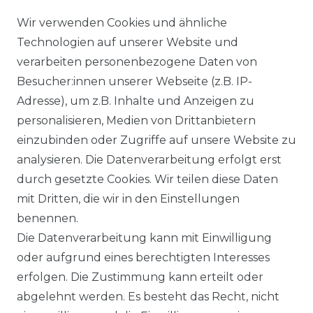
Wir verwenden Cookies und ähnliche
BARRIEREFREIHEITSERKLÄRUNG
Technologien auf unserer Website und
verarbeiten personenbezogene Daten von
SERVICE & INFOS
Besucher:innen unserer Webseite (z.B. IP-
MONTAGESERVICE
Adresse), um z.B. Inhalte und Anzeigen zu
personalisieren, Medien von Drittanbietern
VERSANDKOSTEN
einzubinden oder Zugriffe auf unsere Website zu
analysieren. Die Datenverarbeitung erfolgt erst
BEZAHLUNG
durch gesetzte Cookies. Wir teilen diese Daten
mit Dritten, die wir in den Einstellungen
KLIMA- UND UMWELTSCHUTZ
benennen.
Die Datenverarbeitung kann mit Einwilligung
LEXIKON
oder aufgrund eines berechtigten Interesses
erfolgen. Die Zustimmung kann erteilt oder
abgelehnt werden. Es besteht das Recht, nicht