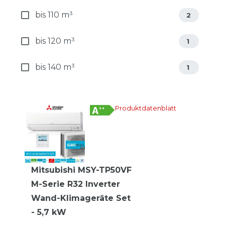
bis 110 m³
2
bis 120 m³
1
bis 140 m³
1
Produktdatenblatt
Mitsubishi MSY-TP50VF
M-Serie R32 Inverter
Wand-Klimageräte Set
- 5,7 kW