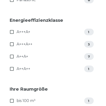
Energieeffizienzklasse
A+++A+
1
A+++A++
3
A++A+
7
A++A++
1
Ihre Raumgröße
bis 100 m³
1