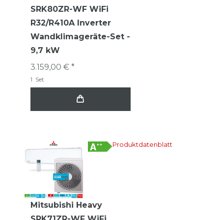
SRK80ZR-WF WiFi
R32/R410A Inverter
Wandklimageräte-Set -
9,7 kW
3.159,00 € *
1
Set
Produktdatenblatt
Mitsubishi Heavy
SRK71ZR-WF WiFi