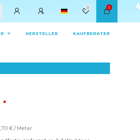
0
0
ÖR
HERSTELLER
KAUFBERATER
*
€
,70 € / Meter