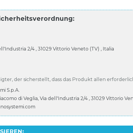
icherheitsverordnung
:
ell'Industria
2/4
,
31029
Vittorio Veneto (TV)
,
Italia
igter, der sicherstellt, dass das Produkt allen erforderli
mi S.p.A.
Giacomo di Veglia, Via dell'Industria
2/4
,
31029
Vittorio Ve
cnosystemi.com
SSIEREN
: