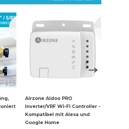
ung,
Airzone Aidoo PRO
Olimpi
ioniert
Inverter/VRF Wi-Fi Controller -
KIT
Kompatibel mit Alexa und
99,00 € 
Google Home