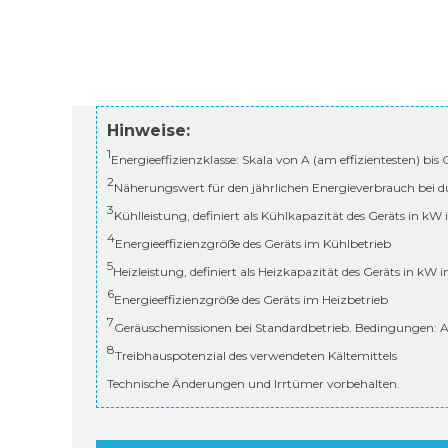
Hinweise:
1
Energieeffizienzklasse: Skala von A (am effizientesten) bis
2
Näherungswert für den jährlichen Energieverbrauch bei d
3
Kühlleistung, definiert als Kühlkapazität des Geräts in kW
4
Energieeffizienzgröße des Geräts im Kühlbetrieb
5
Heizleistung, definiert als Heizkapazität des Geräts in kW 
6
Energieeffizienzgröße des Geräts im Heizbetrieb
7
Geräuschemissionen bei Standardbetrieb. Bedingungen: A
8
Treibhauspotenzial des verwendeten Kältemittels
Technische Änderungen und Irrtümer vorbehalten.