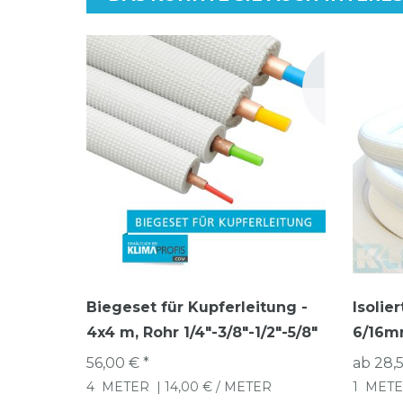
Biegeset für Kupferleitung -
Isolie
4x4 m, Rohr 1/4"-3/8"-1/2"-5/8"
6/16mm
56,00 € *
ab 28,5
4
METER
| 14,00 € / METER
1
METE