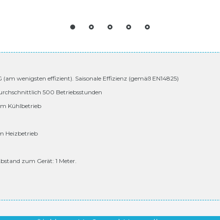
 G (am wenigsten effizient). Saisonale Effizienz (gemäß EN14825)
urchschnittlich 500 Betriebsstunden
 im Kühlbetrieb
im Heizbetrieb
bstand zum Gerät: 1 Meter.