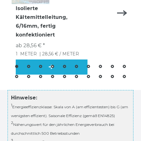
Isolierte
Kältemittelleitung,
6/16mm, fertig
konfektioniert
ab 28,56 € *
1
METER
| 28,56 € / METER
Hinweise:
1
Energieeffizienzklasse: Skala von A (am effizientesten) bis G (am
wenigsten effizient). Saisonale Effizienz (gemäß EN14825)
2
Näherungswert für den jährlichen Energieverbrauch bei
durchschnittlich 500 Betriebsstunden
3