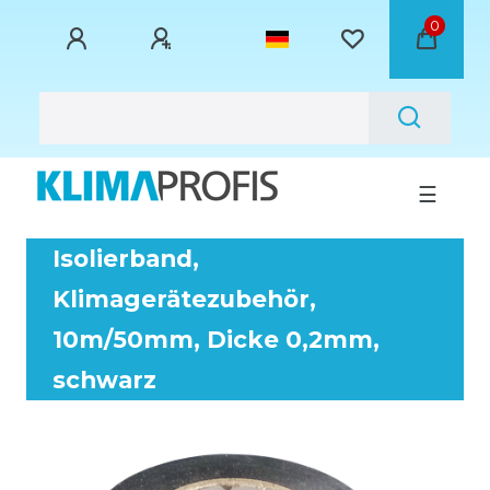
0
☰
Isolierband,
Klimagerätezubehör,
10m/50mm, Dicke 0,2mm,
schwarz