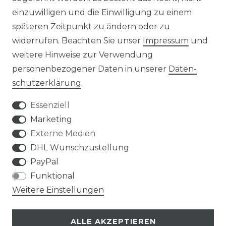
REFERENZEN
einzuwilligen und die Einwilligung zu einem
späteren Zeitpunkt zu ändern oder zu
widerrufen. Beachten Sie unser
Impressum
und
weitere Hinweise zur Verwendung
personenbezogener Daten in unserer
Daten­
Widerrufs­recht
schutz­erklärung
.
Essenziell
Marketing
Externe Medien
Kontakt
VERTRAG WIDERRUFEN
DHL Wunschzustellung
PayPal
Funktional
Weitere Einstellungen
Klimaprofis GmbH & Co. KG
ALLE AKZEPTIEREN
Design & supervision by MILLER