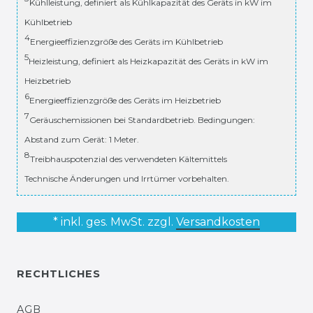
Kühlleistung, definiert als Kühlkapazität des Geräts in kW im
Kühlbetrieb
4
Energieeffizienzgröße des Geräts im Kühlbetrieb
5
Heizleistung, definiert als Heizkapazität des Geräts in kW im
Heizbetrieb
6
Energieeffizienzgröße des Geräts im Heizbetrieb
7
Geräuschemissionen bei Standardbetrieb. Bedingungen:
Abstand zum Gerät: 1 Meter.
8
Treibhauspotenzial des verwendeten Kältemittels
Technische Änderungen und Irrtümer vorbehalten.
* inkl. ges. MwSt. zzgl.
Versandkosten
RECHTLICHES
AGB