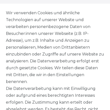
VERSANDKOSTEN
Wir verwenden Cookies und ähnliche
Technologien auf unserer Website und
BEZAHLUNG
verarbeiten personenbezogene Daten von
Besucher:innen unserer Webseite (z.B. IP-
KLIMA- UND UMWELTSCHUTZ
Adresse), um z.B. Inhalte und Anzeigen zu
LEXIKON
personalisieren, Medien von Drittanbietern
einzubinden oder Zugriffe auf unsere Website zu
UNTERNEHMEN
analysieren. Die Datenverarbeitung erfolgt erst
durch gesetzte Cookies. Wir teilen diese Daten
ÜBER UNS
mit Dritten, die wir in den Einstellungen
benennen.
MAGAZIN
Die Datenverarbeitung kann mit Einwilligung
oder aufgrund eines berechtigten Interesses
HERSTELLER
erfolgen. Die Zustimmung kann erteilt oder
abgelehnt werden. Es besteht das Recht, nicht