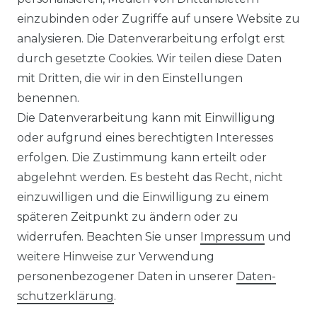
LEXIKON
einzubinden oder Zugriffe auf unsere Website zu
analysieren. Die Datenverarbeitung erfolgt erst
KLIMA- UND UMWELTSCHUTZ
durch gesetzte Cookies. Wir teilen diese Daten
UNTERNEHMEN
mit Dritten, die wir in den Einstellungen
benennen.
ÜBER UNS
Die Datenverarbeitung kann mit Einwilligung
oder aufgrund eines berechtigten Interesses
MAGAZIN
erfolgen. Die Zustimmung kann erteilt oder
abgelehnt werden. Es besteht das Recht, nicht
HERSTELLER
einzuwilligen und die Einwilligung zu einem
späteren Zeitpunkt zu ändern oder zu
REFERENZEN
widerrufen. Beachten Sie unser
Impressum
und
weitere Hinweise zur Verwendung
personenbezogener Daten in unserer
Daten­
schutz­erklärung
.