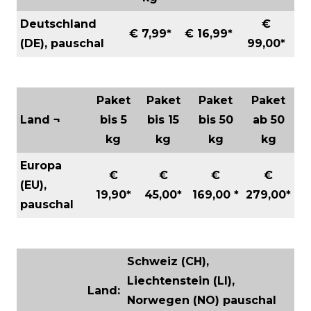
Deutschland
€
€ 7,99*
€ 16,99*
(DE), pauschal
99
,00
*
Paket
Paket
Paket
Paket
Land ¬
bis 5
bis 15
bis 50
ab 50
kg
kg
kg
kg
Europa
€
€
€
€
(EU),
19,90
*
45
,00
*
169
,00
*
279
,00
*
pauschal
Schweiz (CH),
Liechtenstein (LI),
Land:
Norwegen (NO) pauschal