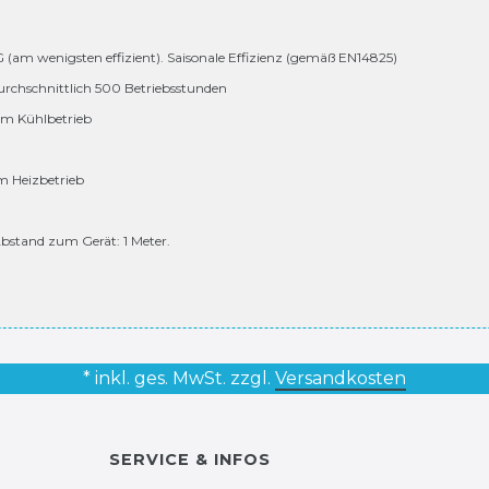
 G (am wenigsten effizient). Saisonale Effizienz (gemäß EN14825)
urchschnittlich 500 Betriebsstunden
 im Kühlbetrieb
im Heizbetrieb
bstand zum Gerät: 1 Meter.
* inkl. ges. MwSt. zzgl.
Versandkosten
SERVICE & INFOS