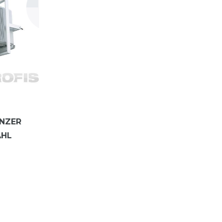
ANZER
AHL