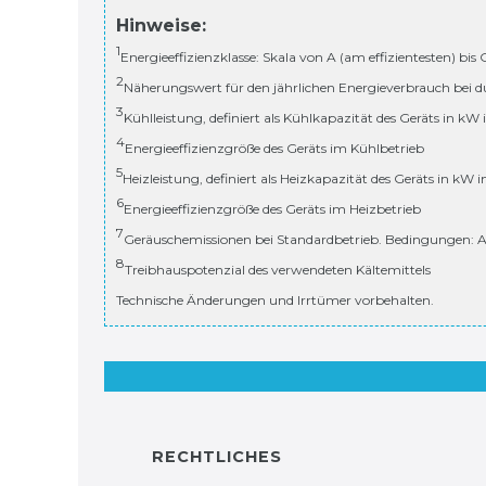
Hinweise:
1
Energieeffizienzklasse: Skala von A (am effizientesten) bis
2
Näherungswert für den jährlichen Energieverbrauch bei d
3
Kühlleistung, definiert als Kühlkapazität des Geräts in kW
4
Energieeffizienzgröße des Geräts im Kühlbetrieb
5
Heizleistung, definiert als Heizkapazität des Geräts in kW 
6
Energieeffizienzgröße des Geräts im Heizbetrieb
7
Geräuschemissionen bei Standardbetrieb. Bedingungen: A
8
Treibhauspotenzial des verwendeten Kältemittels
Technische Änderungen und Irrtümer vorbehalten.
RECHTLICHES