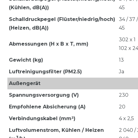
(Kühlen, dB(A))
45
Schalldruckpegel (Flüster/niedrig/hoch)
34 / 37 /
(Heizen, dB(A))
45
302 x 1
Abmessungen (H x B x T, mm)
102 x 2
Gewicht (kg)
13
Luftreinigungsfilter (PM2.5)
Ja
Außengerät
Spannungsversorgung (V)
230
Empfohlene Absicherung (A)
20
Verbindungskabel (mm²)
4 x 2,5
Luftvolumenstrom,
Kühlen / Heizen
2 040 / 
3