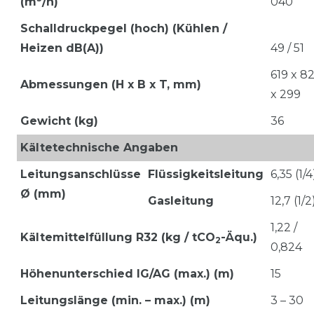
(m
/h)
040
Schalldruckpegel (hoch) (Kühlen /
Heizen dB(A))
49 / 51
619 x 8
Abmessungen (H x B x T, mm)
x 299
Gewicht (kg)
36
Kältetechnische Angaben
Leitungsanschlüsse
Flüssigkeitsleitung
6,35 (1/4
Ø (mm)
Gasleitung
12,7 (1/2
1,22 /
Kältemittelfüllung R32 (kg / tCO
-Äqu.)
2
0,824
Höhenunterschied IG/AG (max.) (m)
15
Leitungslänge (min. – max.) (m)
3 – 30