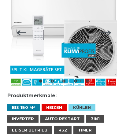
Produktmerkmale:
BIS 180 M³
HEIZEN
KÜHLEN
INVERTER
AUTO RESTART
3IN1
LEISER BETRIEB
R32
TIMER