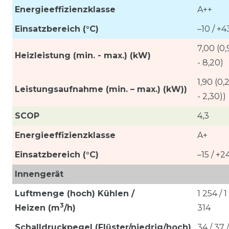
Energieeffizienzklasse
A++
Einsatzbereich (°C)
–10 / +4
7,00 (0
Heizleistung (min. - max.) (kW)
- 8,20)
1,90 (0,
Leistungsaufnahme (min. – max.) (kW))
- 2,30))
SCOP
4,3
Energieeffizienzklasse
A+
Einsatzbereich (°C)
–15 / +2
Innengerät
Luftmenge (hoch) Kühlen /
1 254 / 1
3
Heizen
(m
/h)
314
Schalldruckpegel (Flüster/niedrig/hoch)
34 / 37 /