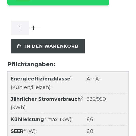
IN DEN WARENKORB
Pflichtangaben:
1
Energieeffizienzklasse
A++A+
(Kühlen/Heizen):
2
Jährlicher Stromverbrauch
925/950
(kWh):
3
Kühlleistung
max. (kW):
6,6
4
SEER
(W):
6,8