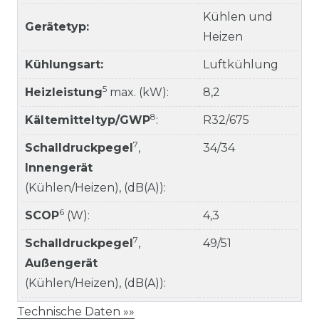
Kühlen und
Gerätetyp:
Heizen
Kühlungsart:
Luftkühlung
5
Heizleistung
max. (kW):
8,2
8
Kältemitteltyp/GWP
:
R32/675
7
Schalldruckpegel
,
34/34
Innengerät
(Kühlen/Heizen), (dB(A)):
6
SCOP
(W):
4,3
7
Schalldruckpegel
,
49/51
Außengerät
(Kühlen/Heizen), (dB(A)):
Technische Daten »»