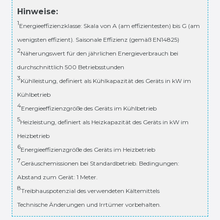
Hinweise:
1
Energieeffizienzklasse: Skala von A (am effizientesten) bis G (am
wenigsten effizient). Saisonale Effizienz (gemäß EN14825)
2
Näherungswert für den jährlichen Energieverbrauch bei
durchschnittlich 500 Betriebsstunden
3
Kühlleistung, definiert als Kühlkapazität des Geräts in kW im
Kühlbetrieb
4
Energieeffizienzgröße des Geräts im Kühlbetrieb
5
Heizleistung, definiert als Heizkapazität des Geräts in kW im
Heizbetrieb
6
Energieeffizienzgröße des Geräts im Heizbetrieb
7
Geräuschemissionen bei Standardbetrieb. Bedingungen:
Abstand zum Gerät: 1 Meter.
8
Treibhauspotenzial des verwendeten Kältemittels
Technische Änderungen und Irrtümer vorbehalten.