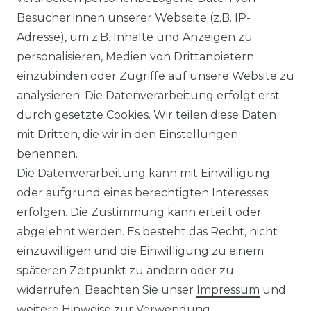
Besucher:innen unserer Webseite (z.B. IP-
*
inkl. ges. MwSt.
zzgl.
Versandkosten
Adresse), um z.B. Inhalte und Anzeigen zu
personalisieren, Medien von Drittanbietern
einzubinden oder Zugriffe auf unsere Website zu
analysieren. Die Datenverarbeitung erfolgt erst
durch gesetzte Cookies. Wir teilen diese Daten
mit Dritten, die wir in den Einstellungen
Panasonic CS-TZ71CKEW
benennen.
WiFi R32 Multisplit
Die Datenverarbeitung kann mit Einwilligung
Compact Wandklimagerät
oder aufgrund eines berechtigten Interesses
- 7,1 kW
erfolgen. Die Zustimmung kann erteilt oder
abgelehnt werden. Es besteht das Recht, nicht
967,00 € *
einzuwilligen und die Einwilligung zu einem
späteren Zeitpunkt zu ändern oder zu
widerrufen. Beachten Sie unser
Impressum
und
*
inkl. ges. MwSt.
zzgl.
Versandkosten
weitere Hinweise zur Verwendung