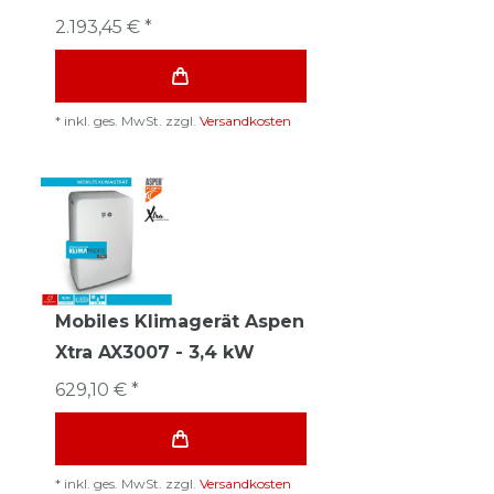
2.193,45 € *
*
inkl. ges. MwSt.
zzgl.
Versandkosten
Mobiles Klimagerät Aspen
Xtra AX3007 - 3,4 kW
629,10 € *
*
inkl. ges. MwSt.
zzgl.
Versandkosten