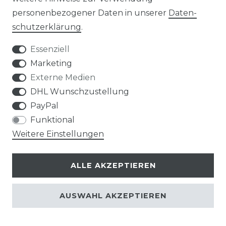
personenbezogener Daten in unserer
Daten­
schutz­erklärung
.
Essenziell
Marketing
Hisense ADT52UX4
Externe Medien
Multisplit Turbo Inverter
DHL Wunschzustellung
Kanalklimagerät, R32 - 5
PayPal
kW
Funktional
Weitere Einstellungen
619,00 € *
ALLE AKZEPTIEREN
*
inkl. ges. MwSt.
zzgl.
Versandkosten
AUSWAHL AKZEPTIEREN