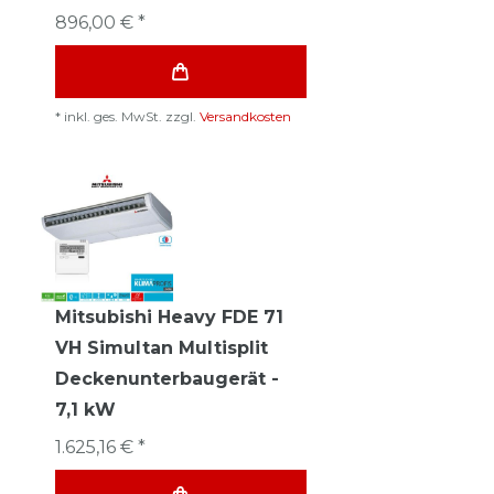
896,00 € *
*
inkl. ges. MwSt.
zzgl.
Versandkosten
Mitsubishi Heavy FDE 71
VH Simultan Multisplit
Deckenunterbaugerät -
7,1 kW
1.625,16 € *