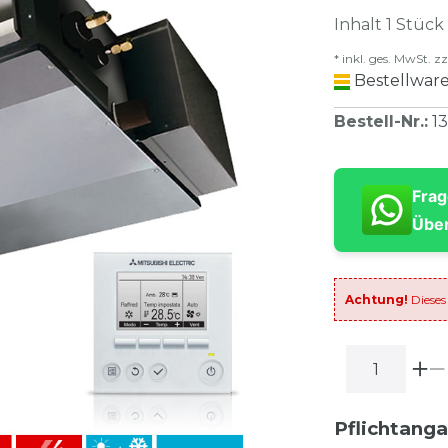
Inhalt
1
Stück
* inkl. ges. MwSt. zz
Bestellware
Bestell-Nr.
:
1
Frag
Über
Achtung!
Dieses
Pflichtang