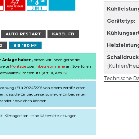
Kühlleistun
Gerätetyp:
Kühlungsart
AUTO RESTART
KABEL FB
Heizleistun
2
BIS 180 M³
Schalldruc
er Anlage haben,
bieten wir Ihnen gerne die
(Kühlen/Heize
sweite
Montage
oder
Inbetriebnahme
an. So erfüllen
ikalienklimaschutz (Art. 11, Abs. 5).
Technische Da
dnung (EU) 2024/2215 von einem zertifizierten
en, dass die Einbaupreise, sowie die Einbauzeiten
einander abweichen können.
it-Klimageräten keine Kältemittelleitungen