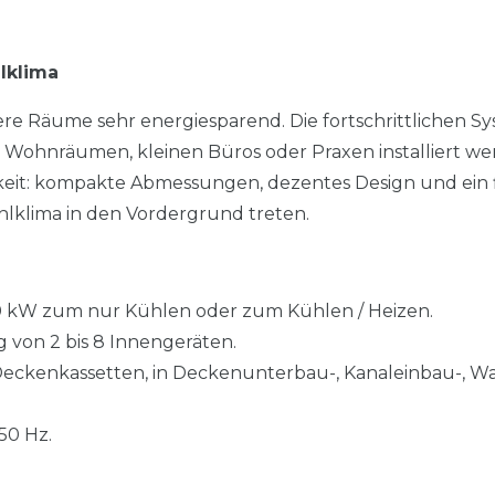
lklima
tlere Räume sehr energiesparend. Die fortschrittlichen S
in Wohnräumen, kleinen Büros oder Praxen installiert w
keit: kompakte Abmessungen, dezentes Design und ein f
ühlklima in den Vordergrund treten.
4,0 kW zum nur Kühlen oder zum Kühlen / Heizen.
g von 2 bis 8 Innengeräten.
Deckenkassetten, in Deckenunterbau-, Kanaleinbau-, W
50 Hz.