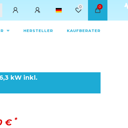
0
0
ÖR
HERSTELLER
KAUFBERATER
6,3 kW inkl.
*
00 €