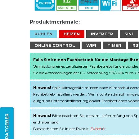
Produktmerkmale:
KÜHLEN
HEIZEN
INVERTER
3IN1
ONLINE CONTROL
WIFI
TIMER
R3
Falls Sie keinen Fachbetrieb für die Montage Ihr
Vermittlung eines zertifizierten Fachbetriebs für die bunde
Sie die Anforderungen der EU-Verordnung 517/2014 zum Chem
Hinweis!
Split-Klimageräte müssen nach Klimaschutzveror
Fachbetrieb installiert werden. Wir möchten darauf hinweis
aufgrund unterschiedlicher regionaler Fachbetrieben von
Hinweis!
Bitte beachten Sie, dass im Lieferumfang von Spl
ZUM RATGEBER
enthalten sind.
Diese erhalten Sie in der Rubrik:
Zubehör