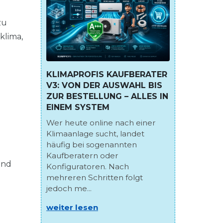
zu
klima,
KLIMAPROFIS KAUFBERATER
V3: VON DER AUSWAHL BIS
ZUR BESTELLUNG – ALLES IN
EINEM SYSTEM
Wer heute online nach einer
Klimaanlage sucht, landet
häufig bei sogenannten
Kaufberatern oder
und
Konfiguratoren. Nach
mehreren Schritten folgt
jedoch me...
weiter lesen