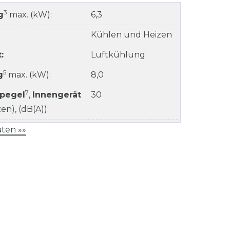
3
g
max. (kW):
6,3
Kühlen und Heizen
:
Luftkühlung
5
g
max. (kW):
8,0
7
kpegel
,
Innengerät
30
n), (dB(A)):
ten »»