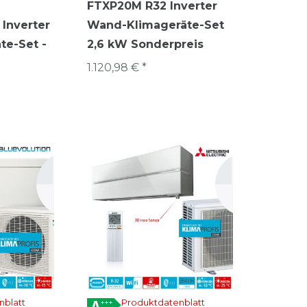
FTXP20M R32 Inverter
 Inverter
Wand-Klimageräte-Set
te-Set -
2,6 kW Sonderpreis
1.120,98 € *
nblatt
Produktdatenblatt