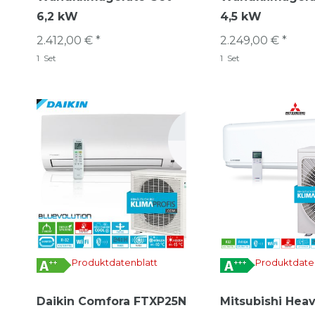
6,2 kW
4,5 kW
2.412,00 € *
2.249,00 € *
1
Set
1
Set
Produktdatenblatt
Produktdate
Daikin Comfora FTXP25N
Mitsubishi Hea