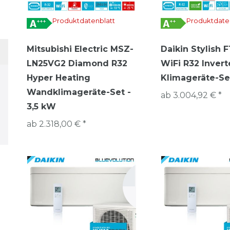
Produktdatenblatt
Produktdate
Mitsubishi Electric MSZ-
Daikin Stylish
LN25VG2 Diamond R32
WiFi R32 Inver
Hyper Heating
Klimageräte-Se
Wandklimageräte-Set -
ab 3.004,92 € *
3,5 kW
ab 2.318,00 € *