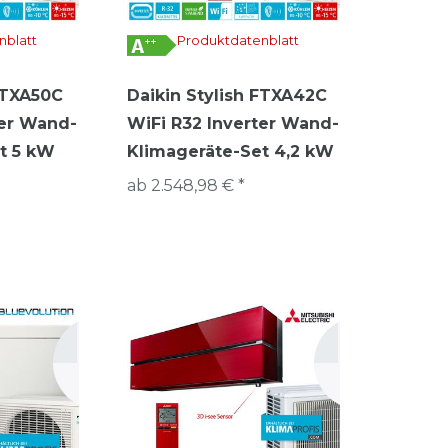
nblatt
Produktdatenblatt
 FTXA50C
Daikin Stylish FTXA42C
ter Wand-
WiFi R32 Inverter Wand-
t 5 kW
Klimageräte-Set 4,2 kW
ab 2.548,98 € *