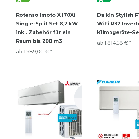
Rotenso Imoto X I70Xi
Daikin Stylish
Single-Split Set 8,2 kW
WiFi R32 Inver
inkl. Zubehör für ein
Klimageräte-Se
Raum bis 208 m3
ab 1.814,58 € *
ab 1.989,00 € *