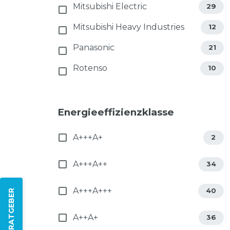
Mitsubishi Electric
29
Mitsubishi Heavy Industries
12
Panasonic
21
Rotenso
10
Energieeffizienzklasse
A+++A+
2
A+++A++
34
A+++A+++
40
ZUM RATGEBER
A++A+
36