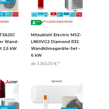
nblatt
Produktdatenblatt
FTXA25C
Mitsubishi Electric MSZ-
ter Wand-
LN50VG2 Diamond R32
t 2,5 kW
Wandklimageräte-Set -
6 kW
ab 3.363,00 € *