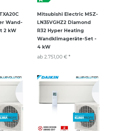
 FTXA20C
Mitsubishi Electric MSZ-
ter Wand-
LN35VGHZ2 Diamond
t 2 kW
R32 Hyper Heating
Wandklimageräte-Set -
4 kW
ab 2.751,00 € *