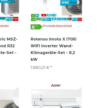
nblatt
Produktdatenblatt
tric MSZ-
Rotenso Imoto X I70Xi
nd R32
WiFi Inverter Wand-
te-Set -
Klimageräte-Set - 8,2
kW
1.880,01 € *