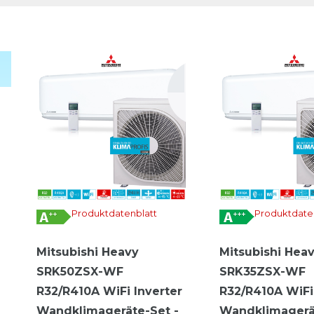
Produktdatenblatt
Produktdate
Mitsubishi Heavy
Mitsubishi Hea
SRK50ZSX-WF
SRK35ZSX-WF
R32/R410A WiFi Inverter
R32/R410A WiFi
Wandklimageräte-Set -
Wandklimagerä