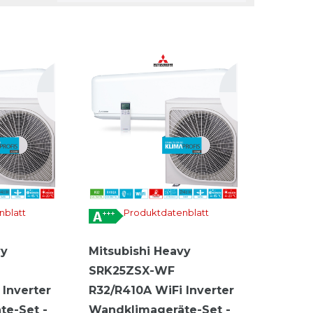
nblatt
Produktdatenblatt
vy
Mitsubishi Heavy
SRK25ZSX-WF
 Inverter
R32/R410A WiFi Inverter
te-Set -
Wandklimageräte-Set -