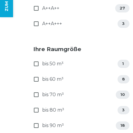
A++A++
27
A++A+++
3
Ihre Raumgröße
bis 50 m³
1
bis 60 m³
8
bis 70 m³
10
bis 80 m³
3
bis 90 m³
18