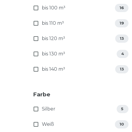
bis 100 m³
16
bis 110 m³
19
bis 120 m³
13
bis 130 m³
4
bis 140 m³
13
Farbe
Silber
5
Weiß
10