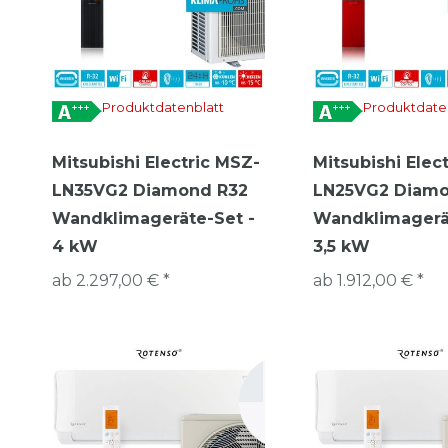
Produktdatenblatt
Produktdate
Mitsubishi Electric MSZ-
Mitsubishi Elec
LN35VG2 Diamond R32
LN25VG2 Diamo
Wandklimageräte-Set -
Wandklimagerä
4 kW
3,5 kW
ab 2.297,00 € *
ab 1.912,00 € *