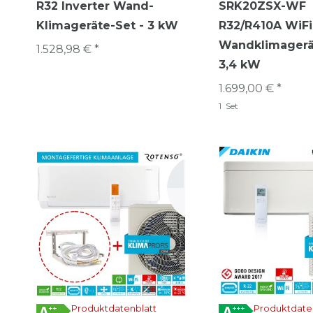
R32 Inverter Wand-
SRK20ZSX-WF
Klimageräte-Set - 3 kW
R32/R410A WiFi
Wandklimagerä
1.528,98 € *
3,4 kW
1.699,00 € *
1
Set
Produktdatenblatt
Produktdate