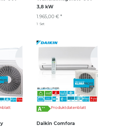
3,8 kW
1.965,00 € *
1
Set
nblatt
Produktdatenblatt
vy
Daikin Comfora