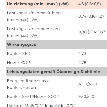
Heizleistung (min.~max.) (kW)
4,3 (0,8~6,8)
Leistungsaufnahme Kühlen
0,74 (0,16~1,27)
(min.~max.) (kW)
Leistungsaufnahme Heizen
0,90 (0,14~1,87)
(min.~max.) (kW)
Wirkungsgrad
Kühlen EER
4,73
Heizen COP
4,78
Leistungsdaten gemäß Ökodesign-Richtlinie
Energieeffizienzklasse
A+++/A+++
Kühlen/Heizen
Kühlen SEER/Heizen SCOP
9,50/5,10
Pdesignc@ 35 °C/Pdesignh@ -10 °C