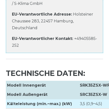
/ S-Klima GmbH
EU-Verantwortliche
Adresse:
Holsteiner
Chaussee
283
,
22457
Hamburg
,
Deutschland
EU-Verantwortlicher
Kontakt:
+49405585-
252
TECHNISCHE DATEN:
Modell Innengerät
SRK35ZSX-W
Modell Außengerät
SRC35ZSX-W
Kälteleistung (min.~max.) (kW)
3,5 (0,9~4,5)