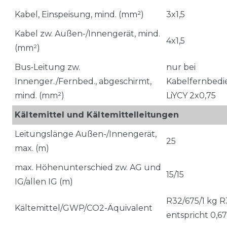
Kabel, Einspeisung, mind. (mm²)
3x1,5
Kabel zw. Außen-/Innengerät, mind.
4x1,5
(mm²)
Bus-Leitung zw.
nur bei
Innenger./Fernbed., abgeschirmt,
Kabelfernbedi
mind. (mm²)
LiYCY 2x0,75
Kältemittel und Kältemittelleitungen
Leitungslänge Außen-/Innengerät,
25
max. (m)
max. Höhenunterschied zw. AG und
15/15
IG/allen IG (m)
R32/675/1 kg R
Kältemittel/GWP/CO2-Äquivalent
entspricht 0,6