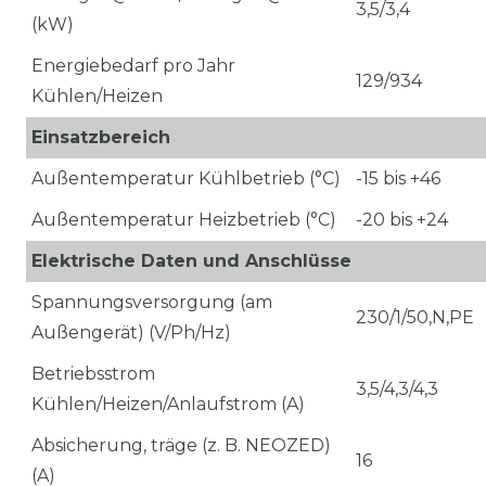
3,5/3,4
(kW)
Energiebedarf pro Jahr
129/934
Kühlen/Heizen
Einsatzbereich
Außentemperatur Kühlbetrieb (°C)
-15 bis +46
Außentemperatur Heizbetrieb (°C)
-20 bis +24
Elektrische Daten und Anschlüsse
Spannungsversorgung (am
230/1/50,N,PE
Außengerät) (V/Ph/Hz)
Betriebsstrom
3,5/4,3/4,3
Kühlen/Heizen/Anlaufstrom (A)
Absicherung, träge (z. B. NEOZED)
16
(A)