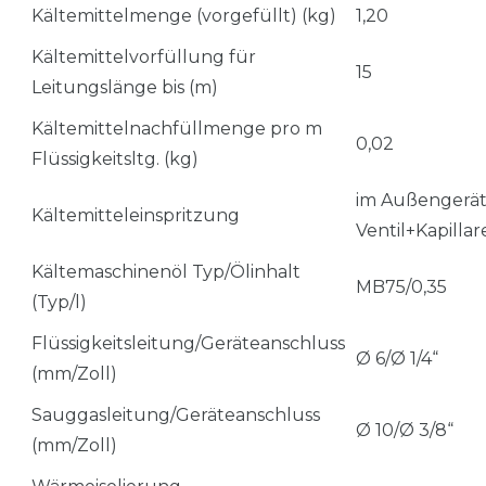
Kältemittelmenge (vorgefüllt) (kg)
1,20
Kältemittelvorfüllung für
15
Leitungslänge bis (m)
Kältemittelnachfüllmenge pro m
0,02
Flüssigkeitsltg. (kg)
im Außengerät,
Kältemitteleinspritzung
Ventil+Kapillar
Kältemaschinenöl Typ/Ölinhalt
MB75/0,35
(Typ/l)
Flüssigkeitsleitung/Geräteanschluss
Ø 6/Ø 1/4“
(mm/Zoll)
Sauggasleitung/Geräteanschluss
Ø 10/Ø 3/8“
(mm/Zoll)