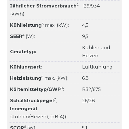
2
Jährlicher Stromverbrauch
129/934
(kWh):
3
Kühlleistung
max. (kW):
4,5
4
SEER
(W):
9,5
Kühlen und
Gerätetyp:
Heizen
Kühlungsart:
Luftkühlung
5
Heizleistung
max. (kW):
6,8
8
Kältemitteltyp/GWP
:
R32/675
7
Schalldruckpegel
,
26/28
Innengerät
(Kühlen/Heizen), (dB(A)):
6
SCOP
(W):
5,1