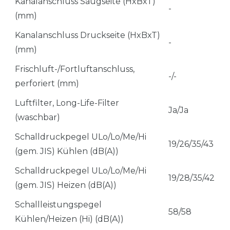
Kanalanschluss Saugseite (HxBxT)
-
(mm)
Kanalanschluss Druckseite (HxBxT)
-
(mm)
Frischluft-/Fortluftanschluss,
-/-
perforiert (mm)
Luftfilter, Long-Life-Filter
Ja/Ja
(waschbar)
Schalldruckpegel ULo/Lo/Me/Hi
19/26/35/43
(gem. JIS) Kühlen (dB(A))
Schalldruckpegel ULo/Lo/Me/Hi
19/28/35/42
(gem. JIS) Heizen (dB(A))
Schallleistungspegel
58/58
Kühlen/Heizen (Hi) (dB(A))