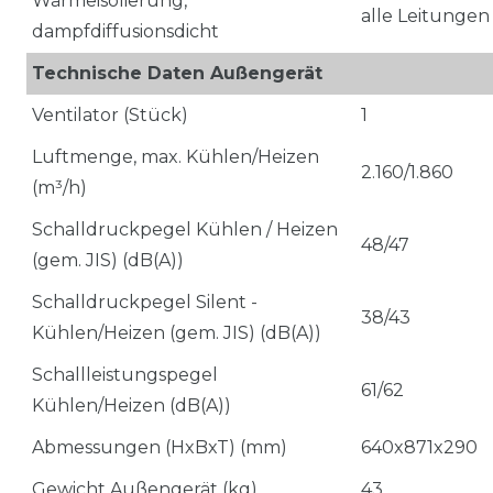
Wärmeisolierung,
alle Leitungen
dampfdiffusionsdicht
Technische Daten Außengerät
Ventilator (Stück)
1
Luftmenge, max. Kühlen/Heizen
2.160/1.860
(m³/h)
Schalldruckpegel Kühlen / Heizen
48/47
(gem. JIS) (dB(A))
Schalldruckpegel Silent -
38/43
Kühlen/Heizen (gem. JIS) (dB(A))
Schallleistungspegel
61/62
Kühlen/Heizen (dB(A))
Abmessungen (HxBxT) (mm)
640x871x290
Gewicht Außengerät (kg)
43