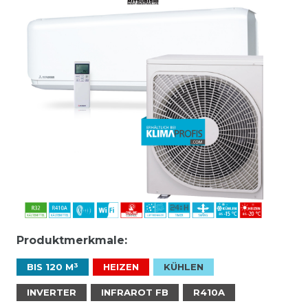
Produktmerkmale:
BIS 120 M³
HEIZEN
KÜHLEN
INVERTER
INFRAROT FB
R410A