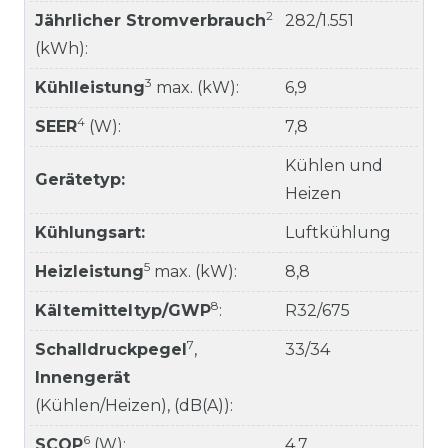
2
Jährlicher Stromverbrauch
282/1.551
(kWh):
3
Kühlleistung
max. (kW):
6,9
4
SEER
(W):
7,8
Kühlen und
Gerätetyp:
Heizen
Kühlungsart:
Luftkühlung
5
Heizleistung
max. (kW):
8,8
8
Kältemitteltyp/GWP
:
R32/675
7
Schalldruckpegel
,
33/34
Innengerät
(Kühlen/Heizen), (dB(A)):
6
SCOP
(W):
4,7