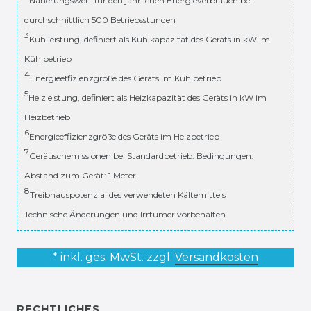
Näherungswert für den jährlichen Energieverbrauch bei
durchschnittlich 500 Betriebsstunden
3
Kühlleistung, definiert als Kühlkapazität des Geräts in kW im
Kühlbetrieb
4
Energieeffizienzgröße des Geräts im Kühlbetrieb
5
Heizleistung, definiert als Heizkapazität des Geräts in kW im
Heizbetrieb
6
Energieeffizienzgröße des Geräts im Heizbetrieb
7
Geräuschemissionen bei Standardbetrieb. Bedingungen:
Abstand zum Gerät: 1 Meter.
8
Treibhauspotenzial des verwendeten Kältemittels
Technische Änderungen und Irrtümer vorbehalten.
* inkl. ges. MwSt. zzgl.
Versandkosten
RECHTLICHES