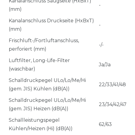
Kanalanschluss Saugseite (HxBxT)
-
(mm)
Kanalanschluss Druckseite (HxBxT)
-
(mm)
Frischluft-/Fortluftanschluss,
-/-
perforiert (mm)
Luftfilter, Long-Life-Filter
Ja/Ja
(waschbar)
Schalldruckpegel ULo/Lo/Me/Hi
22/33/41/48
(gem. JIS) Kühlen (dB(A))
Schalldruckpegel ULo/Lo/Me/Hi
23/34/42/47
(gem. JIS) Heizen (dB(A))
Schallleistungspegel
62/63
Kühlen/Heizen (Hi) (dB(A))