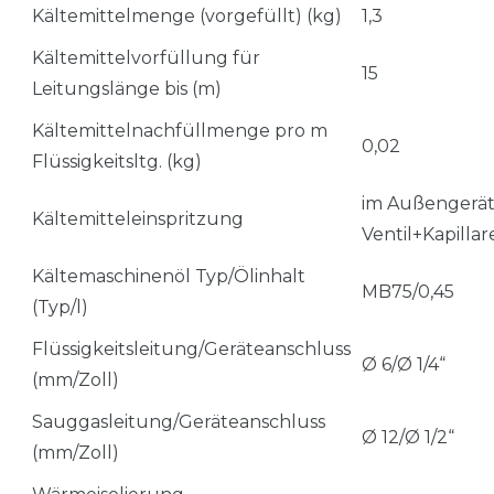
Kältemittelmenge (vorgefüllt) (kg)
1,3
Kältemittelvorfüllung für
15
Leitungslänge bis (m)
Kältemittelnachfüllmenge pro m
0,02
Flüssigkeitsltg. (kg)
im Außengerät,
Kältemitteleinspritzung
Ventil+Kapillar
Kältemaschinenöl Typ/Ölinhalt
MB75/0,45
(Typ/l)
Flüssigkeitsleitung/Geräteanschluss
Ø 6/Ø 1/4“
(mm/Zoll)
Sauggasleitung/Geräteanschluss
Ø 12/Ø 1/2“
(mm/Zoll)