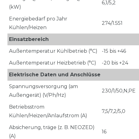
6,1/5,2
(kW)
Energiebedarf pro Jahr
274/1.551
Kühlen/Heizen
Einsatzbereich
Außentemperatur Kühlbetrieb (°C)
-15 bis +46
Außentemperatur Heizbetrieb (°C)
-20 bis +24
Elektrische Daten und Anschlüsse
Spannungsversorgung (am
230/1/50,N,PE
Außengerät) (V/Ph/Hz)
Betriebsstrom
7,5/7,2/5,0
Kühlen/Heizen/Anlaufstrom (A)
Absicherung, träge (z. B. NEOZED)
16
(A)