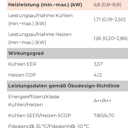
Heizleistung (min.~max.) (kW)
6,8 (0,8~8,8)
Leistungsaufnahme Kühlen
1,71 (0,19~2,50)
(min.~max.) (kW)
Leistungsaufnahme Heizen
1,65 (0,20~2,86)
(min.~max.) (kW)
Wirkungsgrad
Kühlen EER
3,57
Heizen COP
4,12
Leistungsdaten gemäß Ökodesign-Richtlinie
Energieeffizienzklasse
A++/A++
Kühlen/Heizen
Kühlen SEER/Heizen SCOP
7,80/4,70
Pdesignc@ 35 °C/Pdesignh@ -10 °C