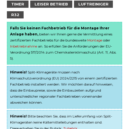
TIMER
LEISER BETRIEB
LUFTREINIGER
R32
Falls Sie keinen Fachbetrieb für die Montage Ihrer
Anlage haben,
bieten wir Ihnen gerne die Vermittlung eines
zertifizierten Fachbetriebs für die bundesweite
Montage
oder
Inbetriebnahme
an. So erfüllen Sie die Anforderungen der EU-
Verordnung 517/2014 zum Chemikalienklimaschutz (Art. 11, Abs.
5).
Hinweis!
Split-Klimageräte müssen nach
Klimaschutzverordnung (EU) 2024/2215 von einem zertifizierten
Fachbetrieb installiert werden. Wir möchten darauf hinweisen,
dass die Einbaupreise, sowie die Einbauzeiten aufgrund
unterschiedlicher regionaler Fachbetrieben voneinander
abweichen können.
Hinweis!
Bitte beachten Sie, dass im Lieferumfang von Split-
Klimageräten keine Kältemittelleitungen enthalten sind.
Diese erhalten Sie in der Rubrik:
Zubehör