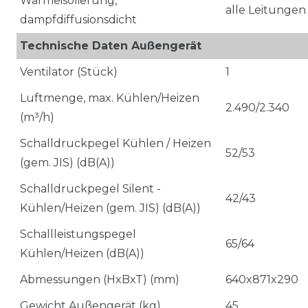
Wärmeisolierung,
alle Leitungen
dampfdiffusionsdicht
Technische Daten Außengerät
Ventilator (Stück)
1
Luftmenge, max. Kühlen/Heizen
2.490/2.340
(m³/h)
Schalldruckpegel Kühlen / Heizen
52/53
(gem. JIS) (dB(A))
Schalldruckpegel Silent -
42/43
Kühlen/Heizen (gem. JIS) (dB(A))
Schallleistungspegel
65/64
Kühlen/Heizen (dB(A))
Abmessungen (HxBxT) (mm)
640x871x290
Gewicht Außengerät (kg)
45