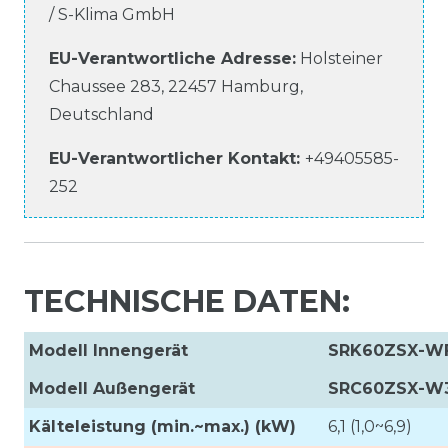
/ S-Klima GmbH
EU-Verantwortliche
Adresse:
Holsteiner
Chaussee
283
,
22457
Hamburg
,
Deutschland
EU-Verantwortlicher
Kontakt:
+49405585-
252
TECHNISCHE DATEN:
Modell Innengerät
SRK60ZSX-W
Modell Außengerät
SRC60ZSX-W
Kälteleistung (min.~max.) (kW)
6,1 (1,0~6,9)