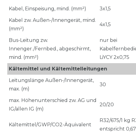
Kabel, Einspeisung, mind. (mm²)
3x1,5
Kabel zw. Außen-/Innengerät, mind.
4x1,5
(mm²)
Bus-Leitung zw.
nur bei
Innenger./Fernbed., abgeschirmt,
Kabelfernbedi
mind. (mm²)
LiYCY 2x0,75
Kältemittel und Kältemittelleitungen
Leitungslänge Außen-/Innengerät,
30
max. (m)
max. Höhenunterschied zw. AG und
20/20
IG/allen IG (m)
R32/675/1 kg R
Kältemittel/GWP/CO2-Äquivalent
entspricht 0,6