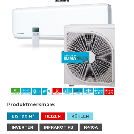
Produktmerkmale:
BIS 190 M³
HEIZEN
KÜHLEN
INVERTER
INFRAROT FB
R410A