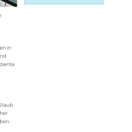
e
en in
ond
ziente
 Staub
cher
eben