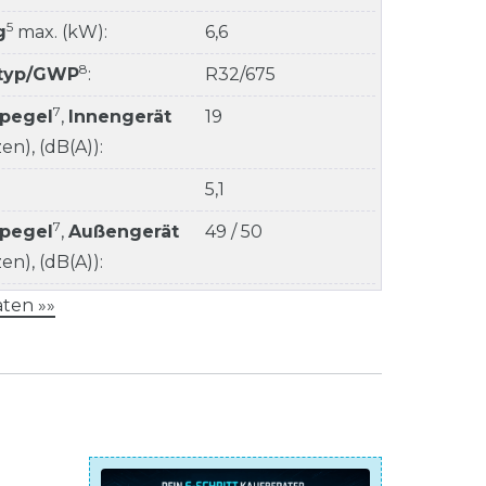
5
g
max. (kW):
6,6
8
ltyp/GWP
:
R32/675
7
kpegel
,
Innengerät
19
n), (dB(A)):
5,1
7
kpegel
,
Außengerät
49 / 50
n), (dB(A)):
ten »»