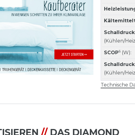
Heizleistun
Kältemitte
Schalldruc
(Kühlen/Heize
6
SCOP
(W):
Schalldruc
(Kühlen/Heize
Technische Da
ISIEREN
//
DAS DIAMOND