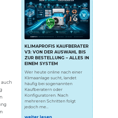
KLIMAPROFIS KAUFBERATER
V3: VON DER AUSWAHL BIS
ZUR BESTELLUNG – ALLES IN
EINEM SYSTEM
Wer heute online nach einer
Klimaanlage sucht, landet
t auch
häufig bei sogenannten
Kaufberatern oder
ig
Konfiguratoren. Nach
en
mehreren Schritten folgt
ung
jedoch me...
im
weiter lesen