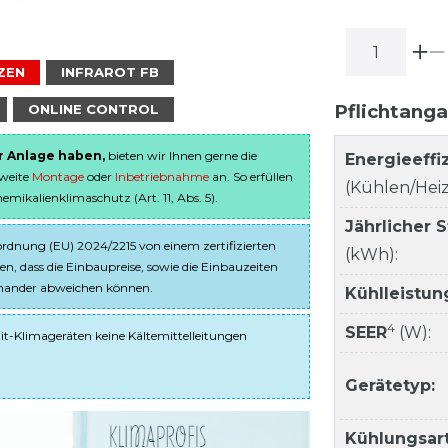
ZEN
INFRAROT FB
Pflichtang
ONLINE CONTROL
er Anlage haben,
bieten wir Ihnen gerne die
Energieeffi
sweite
Montage
oder
Inbetriebnahme
an. So erfüllen
(Kühlen/Heiz
ikalienklimaschutz (Art. 11, Abs. 5).
Jährlicher 
dnung (EU) 2024/2215 von einem zertifizierten
(kWh):
en, dass die Einbaupreise, sowie die Einbauzeiten
einander abweichen können.
Kühlleistun
4
SEER
(W):
it-Klimageräten keine Kältemittelleitungen
Gerätetyp:
Kühlungsart