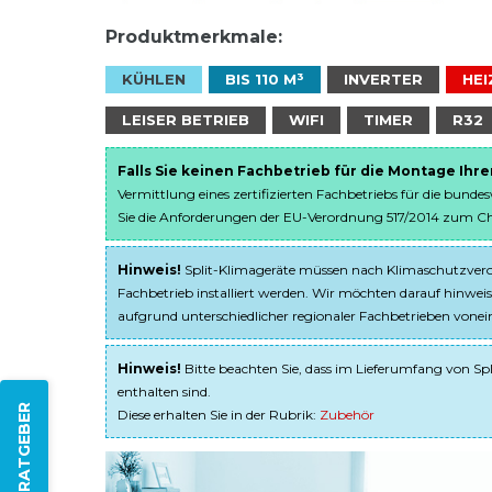
Produktmerkmale:
KÜHLEN
BIS 110 M³
INVERTER
HEI
LEISER BETRIEB
WIFI
TIMER
R32
Falls Sie keinen Fachbetrieb für die Montage Ihr
Vermittlung eines zertifizierten Fachbetriebs für die bunde
Sie die Anforderungen der EU-Verordnung 517/2014 zum Chem
Hinweis!
Split-Klimageräte müssen nach Klimaschutzveror
Fachbetrieb installiert werden. Wir möchten darauf hinweis
aufgrund unterschiedlicher regionaler Fachbetrieben von
Hinweis!
Bitte beachten Sie, dass im Lieferumfang von Spl
enthalten sind.
ZUM RATGEBER
Diese erhalten Sie in der Rubrik:
Zubehör