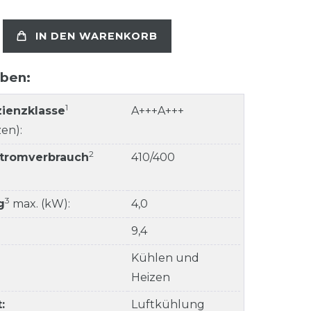
IN DEN WARENKORB
aben:
1
zienzklasse
A+++A+++
en):
2
Stromverbrauch
410/400
3
g
max. (kW):
4,0
9,4
Kühlen und
Heizen
:
Luftkühlung