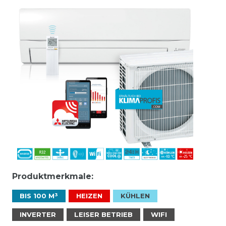
Produktmerkmale:
BIS 100 M³
HEIZEN
KÜHLEN
INVERTER
LEISER BETRIEB
WIFI