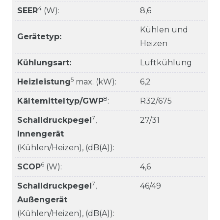
4
SEER
(W):
8,6
Kühlen und
Gerätetyp:
Heizen
Kühlungsart:
Luftkühlung
5
Heizleistung
max. (kW):
6,2
8
Kältemitteltyp/GWP
:
R32/675
7
Schalldruckpegel
,
27/31
Innengerät
(Kühlen/Heizen), (dB(A)):
6
SCOP
(W):
4,6
7
Schalldruckpegel
,
46/49
Außengerät
(Kühlen/Heizen), (dB(A)):