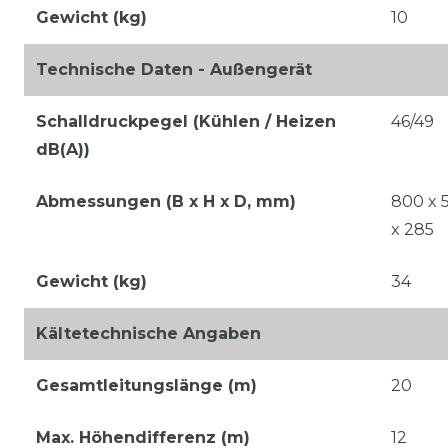
Gewicht (kg)
10
Technische Daten - Außengerät
Schalldruckpegel (Kühlen / Heizen
46/49
dB(A))
Abmessungen (B x H x D, mm)
800 x 
x 285
Gewicht (kg)
34
Kältetechnische Angaben
Gesamtleitungslänge (m)
20
Max. Höhendifferenz (m)
12