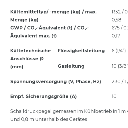
Kältemitteltyp/ -menge (kg) / max.
R32 / 0
Menge (kg)
0,58
GWP / CO
-Äquivalent (t) / CO
-
675 / 0,
2
2
Äquivalent max. (t)
0,17
Kältetechnische
Flüssigkeitsleitung
6 (1/4”)
Anschlüsse Ø
Gasleitung
10 (3/8”
(mm)
Spannungsversorgung (V, Phase, Hz)
230 / 1
Empf. Sicherungsgröße (A)
10
Schalldruckpegel gemessen im Kühlbetrieb in 1 m 
und 0,8 m unterhalb des Gerätes