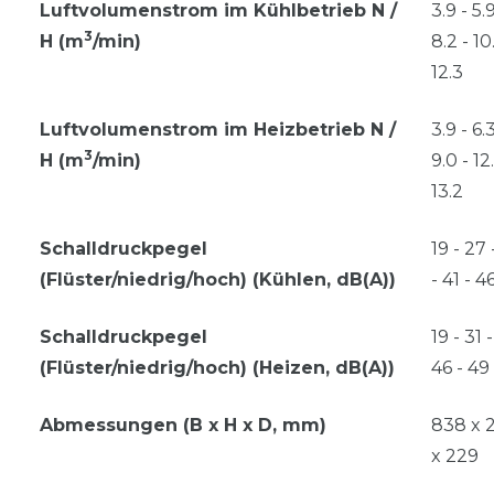
Luftvolumenstrom im Kühlbetrieb N /
3.9 - 5.9
3
H (m
/min)
8.2 - 10
12.3
Luftvolumenstrom im Heizbetrieb N /
3.9 - 6.3
3
H (m
/min)
9.0 - 12
13.2
Schalldruckpegel
19 - 27 
(Flüster/niedrig/hoch) (Kühlen, dB(A))
- 41 - 4
Schalldruckpegel
19 - 31 
(Flüster/niedrig/hoch) (Heizen, dB(A))
46 - 49
Abmessungen (B x H x D, mm)
838 x 
x 229