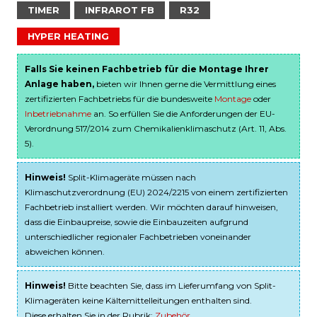
TIMER
INFRAROT FB
R32
HYPER HEATING
Falls Sie keinen Fachbetrieb für die Montage Ihrer
Anlage haben,
bieten wir Ihnen gerne die Vermittlung eines
zertifizierten Fachbetriebs für die bundesweite
Montage
oder
Inbetriebnahme
an. So erfüllen Sie die Anforderungen der EU-
Verordnung 517/2014 zum Chemikalienklimaschutz (Art. 11, Abs.
5).
Hinweis!
Split-Klimageräte müssen nach
Klimaschutzverordnung (EU) 2024/2215 von einem zertifizierten
Fachbetrieb installiert werden. Wir möchten darauf hinweisen,
dass die Einbaupreise, sowie die Einbauzeiten aufgrund
unterschiedlicher regionaler Fachbetrieben voneinander
abweichen können.
Hinweis!
Bitte beachten Sie, dass im Lieferumfang von Split-
Klimageräten keine Kältemittelleitungen enthalten sind.
Diese erhalten Sie in der Rubrik:
Zubehör