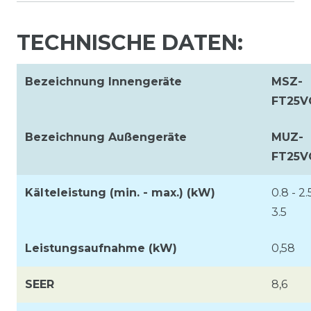
TECHNISCHE DATEN:
Bezeichnung Innengeräte
MSZ-
FT25V
Bezeichnung Außengeräte
MUZ-
FT25V
Kälteleistung (min. - max.) (kW)
0.8 - 2.
3.5
Leistungsaufnahme (kW)
0,58
SEER
8,6