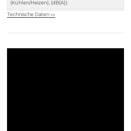
(Kühlen/Heizen), (dB(A)):
Technische Daten »»