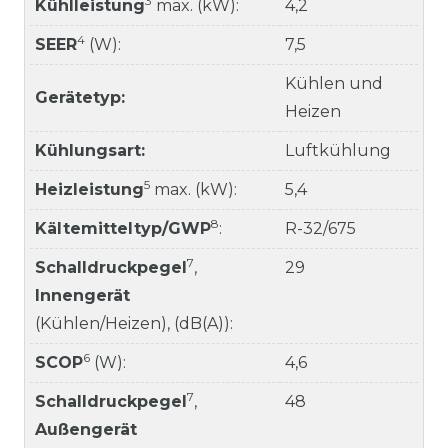
3
Kühlleistung
max. (kW):
4,2
4
SEER
(W):
7,5
Kühlen und
Gerätetyp:
Heizen
Kühlungsart:
Luftkühlung
5
Heizleistung
max. (kW):
5,4
8
Kältemitteltyp/GWP
:
R-32/675
7
Schalldruckpegel
,
29
Innengerät
(Kühlen/Heizen), (dB(A)):
6
SCOP
(W):
4,6
7
Schalldruckpegel
,
48
Außengerät