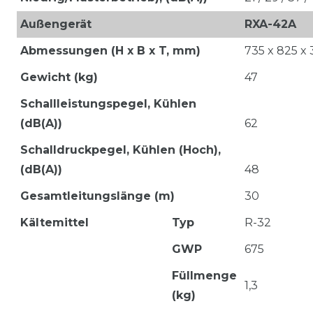
Außengerät
RXA-42A
Abmessungen (H x B x T, mm)
735 x 825 x
Gewicht (kg)
47
Schallleistungspegel, Kühlen
(dB(A))
62
Schalldruckpegel, Kühlen (Hoch),
(dB(A))
48
Gesamtleitungslänge (m)
30
Kältemittel
Typ
R-32
GWP
675
Füllmenge
1,3
(kg)