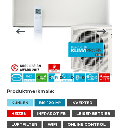
Produktmerkmale:
KÜHLEN
BIS 120 M³
INVERTER
HEIZEN
INFRAROT FB
LEISER BETRIEB
LUFTFILTER
WIFI
ONLINE CONTROL