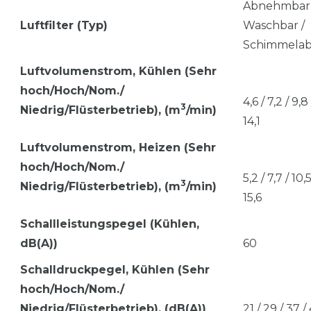
Abnehmbar 
Luftfilter (Typ)
Waschbar /
Schimmelab
Luftvolumenstrom, Kü
hlen (Sehr
hoch/Hoch/Nom./
4,6 / 7,2 / 9,8 
3
Niedrig/Flüsterbetrieb), (m
/min)
14,1
Luftvolumenstrom, Heizen
(Sehr
hoch/Hoch/Nom./
5,2 / 7,7 / 10,5
3
Niedrig/Flüsterbetrieb), (m
/min)
15,6
Schallleistungspegel (Kühlen,
dB(A))
60
Schalldruckpegel, Kühlen (Sehr
hoch/Hoch/Nom./
Niedrig/Flüsterbetrieb), (dB(A))
21 / 29 / 37 /