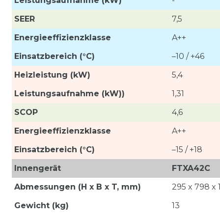
Leistungsaufnahme
(kW)
-
SEER
7,5
Energieeffizienzklasse
A++
Einsatzbereich (°C)
–10 / +46
Heizleistung (kW)
5,4
Leistungsaufnahme (kW))
1,31
SCOP
4,6
Energieeffizienzklasse
A++
Einsatzbereich (°C)
–15 / +18
Innengerät
FTXA42C
Abmessungen (H x B x T, mm)
295 x 798 x 
Gewicht (kg)
13