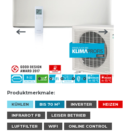
Produktmerkmale:
KÜHLEN
BIS 70 M³
INVERTER
HEIZEN
INFRAROT FB
LEISER BETRIEB
LUFTFILTER
WIFI
ONLINE CONTROL