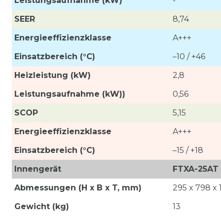
Leistungsaufnahme
(kW)
-
SEER
8,74
Energieeffizienzklasse
A+++
Einsatzbereich (°C)
–10 / +46
Heizleistung (kW)
2,8
Leistungsaufnahme (kW))
0,56
SCOP
5,15
Energieeffizienzklasse
A+++
Einsatzbereich (°C)
–15 / +18
Innengerät
FTXA-25AT
Abmessungen (H x B x T, mm)
295 x 798 x 
Gewicht (kg)
13