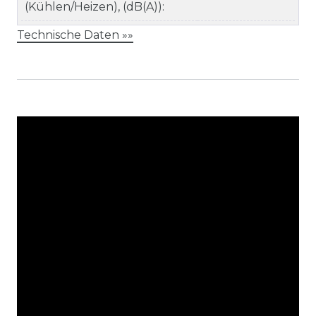
(Kühlen/Heizen), (dB(A)):
Technische Daten »»