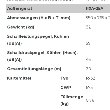
Außengerät
RXA-25A
Abmessungen (H x B x T, mm)
550 x 765 x 
Gewicht (kg)
32
Schallleistungspegel, Kühlen
(dB(A))
59
Schalldruckpegel, Kühlen (Hoch),
(dB(A))
46
Gesamtleitungslänge (m)
20
Kältemittel
Typ
R-32
GWP
675
Füllmenge
0,76
(kg)