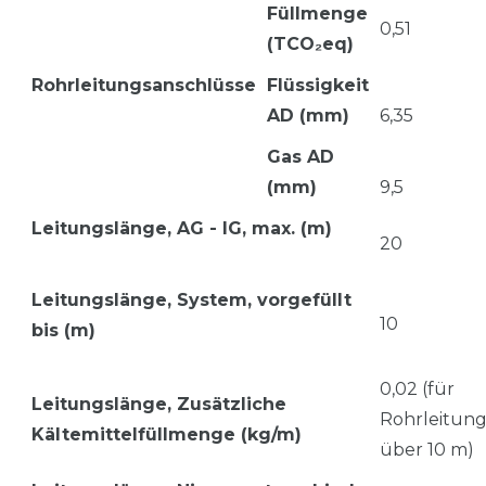
Füllmenge
0,51
(TCO₂eq)
Rohrleitungsanschlüsse
Flüssigkeit
AD (mm)
6,35
Gas AD
(mm)
9,5
Leitungslänge, AG - IG, max. (m)
20
Leitungslänge, System, vorgefü
llt
10
bis (m)
0,02 (für
Leitungslänge,
Zusätzliche
Rohrleitun
Kältemittelfüllmenge (kg/m)
über 10 m)