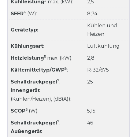
3
Kühlleistung
max. (kW):
2,5
4
SEER
(W):
8,74
Kühlen und
Gerätetyp:
Heizen
Kühlungsart:
Luftkühlung
5
Heizleistung
max. (kW):
2,8
8
Kältemitteltyp/GWP
:
R-32/675
7
Schalldruckpegel
,
25
Innengerät
(Kühlen/Heizen), (dB(A)):
6
SCOP
(W):
5,15
7
Schalldruckpegel
,
46
Außengerät