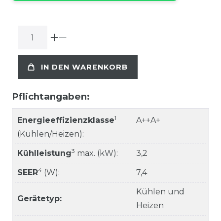
IN DEN WARENKORB
Pflichtangaben:
1
Energieeffizienzklasse
A++A+
(Kühlen/Heizen):
3
Kühlleistung
max. (kW):
3,2
4
SEER
(W):
7,4
Kühlen und
Gerätetyp:
Heizen