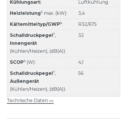
Kühlungsart:
Luftkühlung
5
Heizleistung
max. (kW):
3,4
8
Kältemitteltyp/GWP
:
R32/675
7
Schalldruckpegel
,
32
Innengerät
(Kühlen/Heizen), (dB(A)):
6
SCOP
(W):
4,1
7
Schalldruckpegel
,
56
Außengerät
(Kühlen/Heizen), (dB(A)):
Technische Daten »»