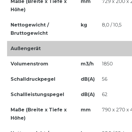
Maße (Breite x Tiefe x
mm
729 x 200 x 
Höhe)
Nettogewicht /
kg
8,0 / 10,5
Bruttogewicht
Außengerät
Volumenstrom
m3/h
1850
Schalldruckpegel
dB(A)
56
Schallleistungspegel
dB(A)
62
Maße (Breite x Tiefe x
mm
790 x 270 x 
Höhe)