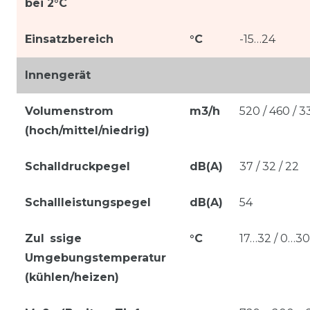
bei 2°C
Einsatzbereich
°C
-15…24
Innengerät
Volumenstrom
m3/h
520 / 460 / 3
(hoch/mittel/niedrig)
Schalldruckpegel
dB(A)
37 / 32 / 22
Schallleistungspegel
dB(A)
54
Zul ssige
°C
17…32 / 0…30
Umgebungstemperatur
(kühlen/heizen)