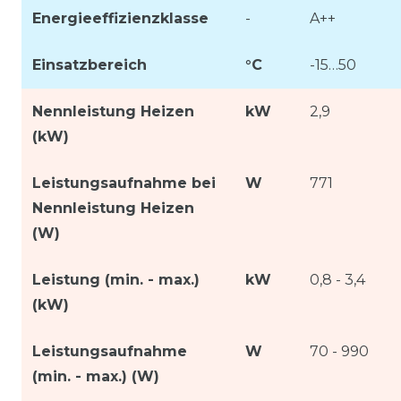
Energieeffizienzklasse
-
A++
Einsatzbereich
°C
-15…50
Nennleistung Heizen
kW
2,9
(kW)
Leistungsaufnahme bei
W
771
Nennleistung Heizen
(W)
Leistung (min. - max.)
kW
0,8 - 3,4
(kW)
Leistungsaufnahme
W
70 - 990
(min. - max.) (W)