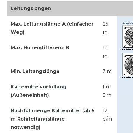
Leitungslängen
Max. Leitungslänge A (einfacher
25
Weg)
m
Max. Höhendifferenz B
10
m
Min. Leitungslänge
3 m
Kältemittelvorfüllung
Für
(Außeneinheit)
5 m
Nachfüllmenge Kältemittel (ab 5
12
m Rohrleitungslänge
g/m
notwendig)