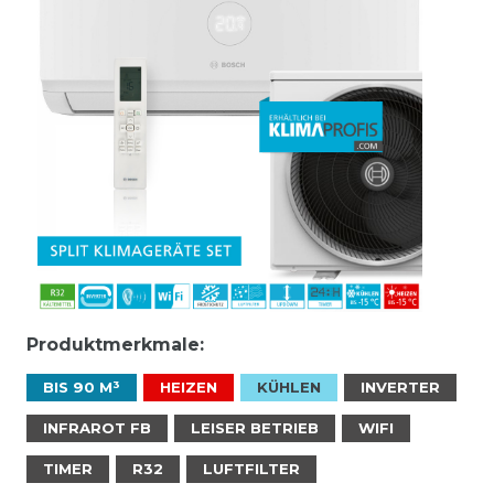
Produktmerkmale:
BIS 90 M³
HEIZEN
KÜHLEN
INVERTER
INFRAROT FB
LEISER BETRIEB
WIFI
TIMER
R32
LUFTFILTER