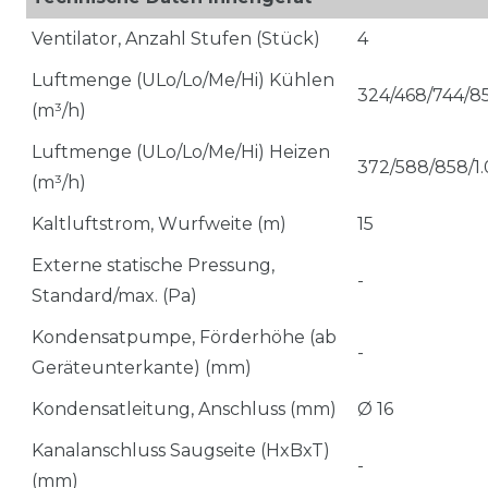
Ventilator, Anzahl Stufen (Stück)
4
Luftmenge (ULo/Lo/Me/Hi) Kühlen
324/468/744/8
(m³/h)
Luftmenge (ULo/Lo/Me/Hi) Heizen
372/588/858/1
(m³/h)
Kaltluftstrom, Wurfweite (m)
15
Externe statische Pressung,
-
Standard/max. (Pa)
Kondensatpumpe, Förderhöhe (ab
-
Geräteunterkante) (mm)
Kondensatleitung, Anschluss (mm)
Ø 16
Kanalanschluss Saugseite (HxBxT)
-
(mm)