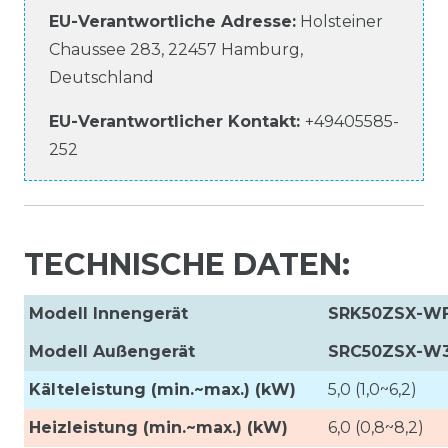
EU-Verantwortliche
Adresse:
Holsteiner
Chaussee
283
,
22457
Hamburg
,
Deutschland
EU-Verantwortlicher
Kontakt:
+49405585-
252
TECHNISCHE DATEN:
Modell Innengerät
SRK50ZSX-W
Modell Außengerät
SRC50ZSX-W
Kälteleistung (min.~max.) (kW)
5,0 (1,0~6,2)
Heizleistung (min.~max.) (kW)
6,0 (0,8~8,2)