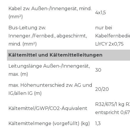
Kabel zw. Außen-/Innengerät, mind.
4x1,5
(mm²)
Bus-Leitung zw.
nur bei
Innenger./Fernbed., abgeschirmt,
Kabelfernbedi
mind. (mm²)
LiYCY 2x0,75
Kältemittel und Kältemittelleitungen
Leitungslänge Außen-/Innengerät,
30
max. (m)
max. Höhenunterschied zw. AG und
20/20
IG/allen IG (m)
R32/675/1 kg R
Kältemittel/GWP/CO2-Äquivalent
entspricht 0,6
Kältemittelmenge (vorgefüllt) (kg)
1,3