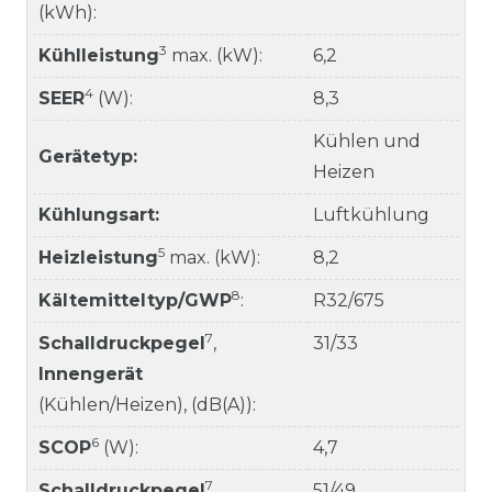
(kWh):
3
Kühlleistung
max. (kW):
6,2
4
SEER
(W):
8,3
Kühlen und
Gerätetyp:
Heizen
Kühlungsart:
Luftkühlung
5
Heizleistung
max. (kW):
8,2
8
Kältemitteltyp/GWP
:
R32/675
7
Schalldruckpegel
,
31/33
Innengerät
(Kühlen/Heizen), (dB(A)):
6
SCOP
(W):
4,7
7
Schalldruckpegel
,
51/49