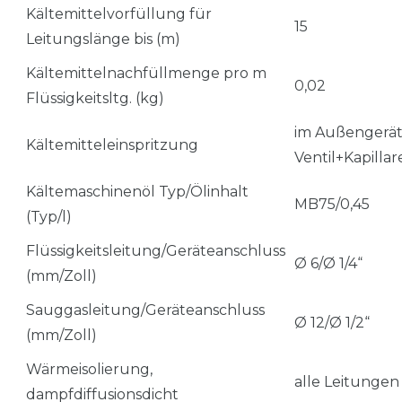
Kältemittelvorfüllung für
15
Leitungslänge bis (m)
Kältemittelnachfüllmenge pro m
0,02
Flüssigkeitsltg. (kg)
im Außengerät,
Kältemitteleinspritzung
Ventil+Kapillar
Kältemaschinenöl Typ/Ölinhalt
MB75/0,45
(Typ/l)
Flüssigkeitsleitung/Geräteanschluss
Ø 6/Ø 1/4“
(mm/Zoll)
Sauggasleitung/Geräteanschluss
Ø 12/Ø 1/2“
(mm/Zoll)
Wärmeisolierung,
alle Leitungen
dampfdiffusionsdicht