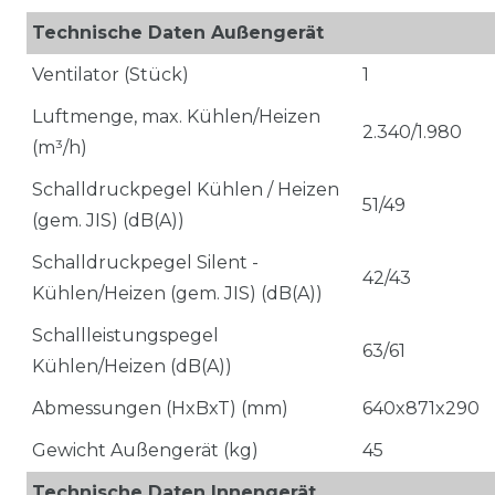
Technische Daten Außengerät
Ventilator (Stück)
1
Luftmenge, max. Kühlen/Heizen
2.340/1.980
(m³/h)
Schalldruckpegel Kühlen / Heizen
51/49
(gem. JIS) (dB(A))
Schalldruckpegel Silent -
42/43
Kühlen/Heizen (gem. JIS) (dB(A))
Schallleistungspegel
63/61
Kühlen/Heizen (dB(A))
Abmessungen (HxBxT) (mm)
640x871x290
Gewicht Außengerät (kg)
45
Technische Daten Innengerät