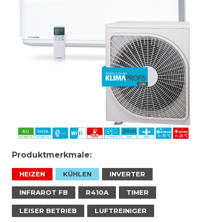
Produktmerkmale:
HEIZEN
KÜHLEN
INVERTER
INFRAROT FB
R410A
TIMER
LEISER BETRIEB
LUFTREINIGER