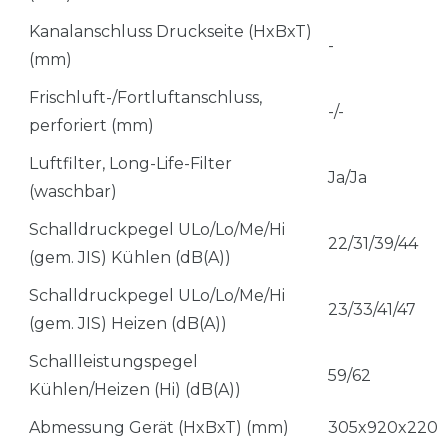
Kanalanschluss Druckseite (HxBxT)
-
(mm)
Frischluft-/Fortluftanschluss,
-/-
perforiert (mm)
Luftfilter, Long-Life-Filter
Ja/Ja
(waschbar)
Schalldruckpegel ULo/Lo/Me/Hi
22/31/39/44
(gem. JIS) Kühlen (dB(A))
Schalldruckpegel ULo/Lo/Me/Hi
23/33/41/47
(gem. JIS) Heizen (dB(A))
Schallleistungspegel
59/62
Kühlen/Heizen (Hi) (dB(A))
Abmessung Gerät (HxBxT) (mm)
305x920x220