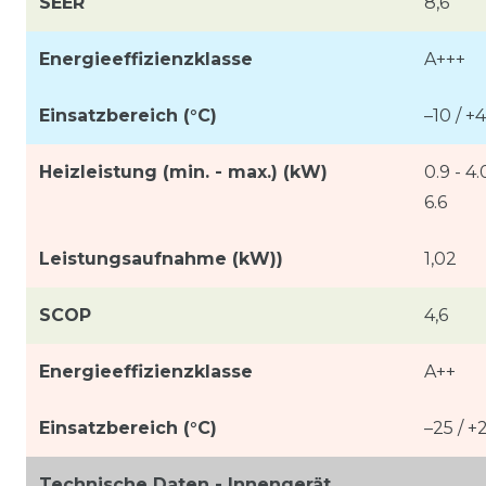
SEER
8,6
Energieeffizienzklasse
A+++
Einsatzbereich (°C)
–10 / +
Heizleistung (min. - max.) (kW)
0.9 - 4.
6.6
Leistungsaufnahme (kW))
1,02
SCOP
4,6
Energieeffizienzklasse
A++
Einsatzbereich (°C)
–25 / +
Technische Daten - Innengerät