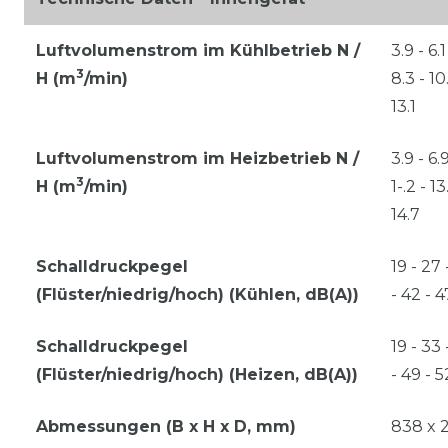
Luftvolumenstrom im Kühlbetrieb N /
3.9 - 6.1
3
H (m
/min)
8.3 - 10
13.1
Luftvolumenstrom im Heizbetrieb N /
3.9 - 6.9
3
H (m
/min)
1-.2 - 13
14.7
Schalldruckpegel
19 - 27 
(Flüster/niedrig/hoch) (Kühlen, dB(A))
- 42 - 4
Schalldruckpegel
19 - 33 
(Flüster/niedrig/hoch) (Heizen, dB(A))
- 49 - 5
Abmessungen (B x H x D, mm)
838 x 