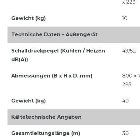
x 229
Gewicht (kg)
10
Technische Daten - Außengerät
Schalldruckpegel (Kühlen / Heizen
49/52
dB(A))
Abmessungen (B x H x D, mm)
800 x 7
285
Gewicht (kg)
40
Kältetechnische Angaben
Gesamtleitungslänge (m)
30