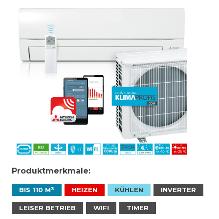
Produktmerkmale:
BIS 110 M³
HEIZEN
KÜHLEN
INVERTER
LEISER BETRIEB
WIFI
TIMER