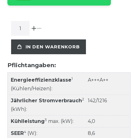
IN DEN WARENKORB
Pflichtangaben:
1
Energieeffizienzklasse
A+++A++
(Kühlen/Heizen):
2
Jährlicher Stromverbrauch
142/1216
(kWh):
3
Kühlleistung
max. (kW):
4,0
4
SEER
(W):
8,6