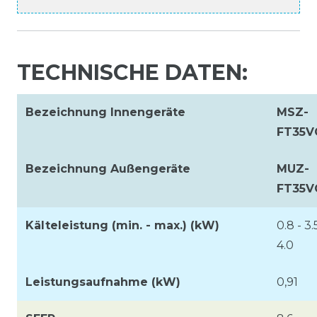
TECHNISCHE DATEN:
Bezeichnung Innengeräte
MSZ-
FT35V
Bezeichnung Außengeräte
MUZ-
FT35V
Kälteleistung (min. - max.) (kW)
0.8 - 3.
4.0
Leistungsaufnahme (kW)
0,91