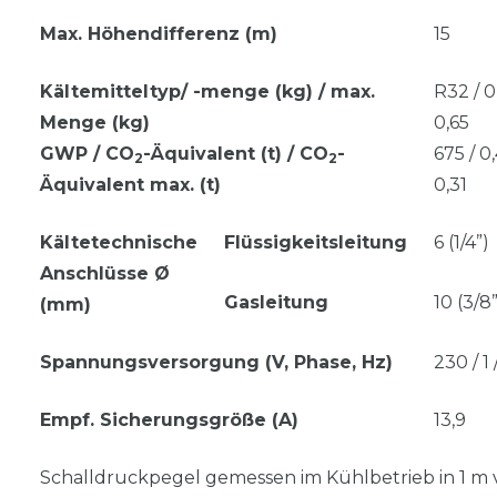
Max. Höhendifferenz (m)
15
Kältemitteltyp/ -menge (kg) / max.
R32 / 0
Menge (kg)
0,65
GWP / CO
-Äquivalent (t) / CO
-
675 / 0,
2
2
Äquivalent max. (t)
0,31
Kältetechnische
Flüssigkeitsleitung
6 (1/4”)
Anschlüsse Ø
Gasleitung
10 (3/8”
(mm)
Spannungsversorgung (V, Phase, Hz)
230 / 1
Empf. Sicherungsgröße (A)
13,9
Schalldruckpegel gemessen im Kühlbetrieb in 1 m 