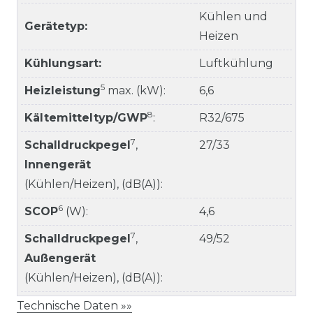
Kühlen und
Gerätetyp:
Heizen
Kühlungsart:
Luftkühlung
5
Heizleistung
max. (kW):
6,6
8
Kältemitteltyp/GWP
:
R32/675
7
Schalldruckpegel
,
27/33
Innengerät
(Kühlen/Heizen), (dB(A)):
6
SCOP
(W):
4,6
7
Schalldruckpegel
,
49/52
Außengerät
(Kühlen/Heizen), (dB(A)):
Technische Daten »»