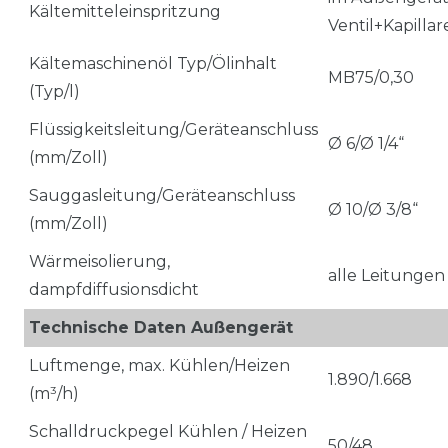
Kältemitteleinspritzung
Ventil+Kapillar
Kältemaschinenöl Typ/Ölinhalt
MB75/0,30
(Typ/l)
Flüssigkeitsleitung/Geräteanschluss
Ø 6/Ø 1/4“
(mm/Zoll)
Sauggasleitung/Geräteanschluss
Ø 10/Ø 3/8“
(mm/Zoll)
Wärmeisolierung,
alle Leitungen
dampfdiffusionsdicht
Technische Daten Außengerät
Luftmenge, max. Kühlen/Heizen
1.890/1.668
(m³/h)
Schalldruckpegel Kühlen / Heizen
50/48