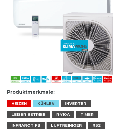
Produktmerkmale:
HEIZEN
KÜHLEN
INVERTER
LEISER BETRIEB
R410A
TIMER
INFRAROT FB
LUFTREINIGER
R32