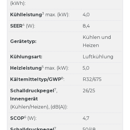
(kWh):
3
Kühlleistung
max. (kW):
4,0
4
SEER
(W):
8,4
Kühlen und
Gerätetyp:
Heizen
Kühlungsart:
Luftkühlung
5
Heizleistung
max. (kW):
5,0
8
Kältemitteltyp/GWP
:
R32/675
7
Schalldruckpegel
,
26/25
Innengerät
(Kühlen/Heizen), (dB(A)):
6
SCOP
(W):
4,7
7
Schalldruckpegel
,
50/48