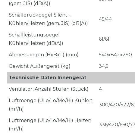
(gem. JIS) (dB(A))
Schalldruckpegel Silent -
45/44
Kühlen/Heizen (gem. JIS) (dB(A))
Schallleistungspegel
61/61
Kühlen/Heizen (dB(A))
Abmessungen (HxBxT) (mm)
540x842x290
Gewicht Außengerät (kg)
34,5
Technische Daten Innengerät
Ventilator, Anzahl Stufen (Stück)
4
Luftmenge (ULo/Lo/Me/Hi) Kühlen
300/420/522/6
(m³/h)
Luftmenge (ULo/Lo/Me/Hi) Heizen
336/420/660/7
(m³/h)