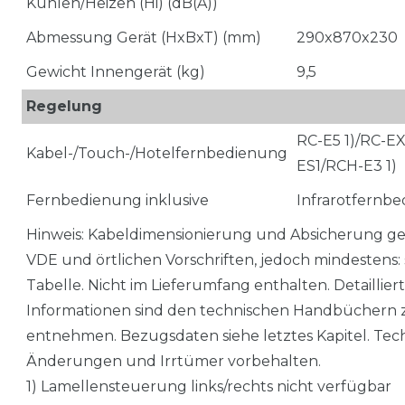
Kühlen/Heizen (Hi) (dB(A))
Abmessung Gerät (HxBxT) (mm)
290x870x230
Gewicht Innengerät (kg)
9,5
Regelung
RC-E5 1)/RC-E
Kabel-/Touch-/Hotelfernbedienung
ES1/RCH-E3 1)
Fernbedienung inklusive
Infrarotfernb
Hinweis: Kabeldimensionierung und Absicherung 
VDE und örtlichen Vorschriften, jedoch mindestens: 
Tabelle. Nicht im Lieferumfang enthalten. Detaillier
Informationen sind den technischen Handbüchern 
entnehmen. Bezugsdaten siehe letztes Kapitel. Tec
Änderungen und Irrtümer vorbehalten.
1) Lamellensteuerung links/rechts nicht verfügbar