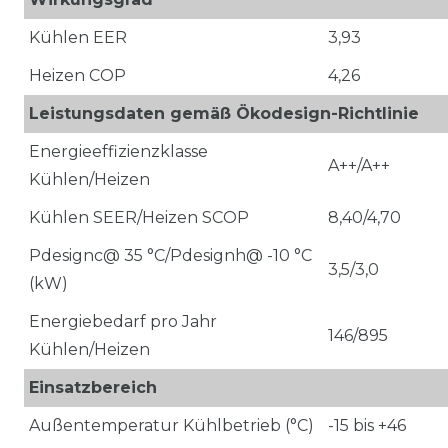
Kühlen EER
3,93
Heizen COP
4,26
Leistungsdaten gemäß Ökodesign-Richtlinie
Energieeffizienzklasse
A++/A++
Kühlen/Heizen
Kühlen SEER/Heizen SCOP
8,40/4,70
Pdesignc@ 35 °C/Pdesignh@ -10 °C
3,5/3,0
(kW)
Energiebedarf pro Jahr
146/895
Kühlen/Heizen
Einsatzbereich
Außentemperatur Kühlbetrieb (°C)
-15 bis +46