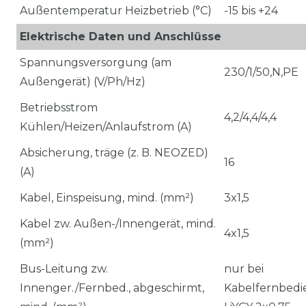
Außentemperatur Heizbetrieb (°C)
-15 bis +24
Elektrische Daten und Anschlüsse
Spannungsversorgung (am
230/1/50,N,PE
Außengerät) (V/Ph/Hz)
Betriebsstrom
4,2/4,4/4,4
Kühlen/Heizen/Anlaufstrom (A)
Absicherung, träge (z. B. NEOZED)
16
(A)
Kabel, Einspeisung, mind. (mm²)
3x1,5
Kabel zw. Außen-/Innengerät, mind.
4x1,5
(mm²)
Bus-Leitung zw.
nur bei
Innenger./Fernbed., abgeschirmt,
Kabelfernbedi