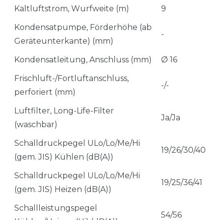
Kaltluftstrom, Wurfweite (m)
9
Kondensatpumpe, Förderhöhe (ab
-
Geräteunterkante) (mm)
Kondensatleitung, Anschluss (mm)
Ø 16
Frischluft-/Fortluftanschluss,
-/-
perforiert (mm)
Luftfilter, Long-Life-Filter
Ja/Ja
(waschbar)
Schalldruckpegel ULo/Lo/Me/Hi
19/26/30/40
(gem. JIS) Kühlen (dB(A))
Schalldruckpegel ULo/Lo/Me/Hi
19/25/36/41
(gem. JIS) Heizen (dB(A))
Schallleistungspegel
54/56