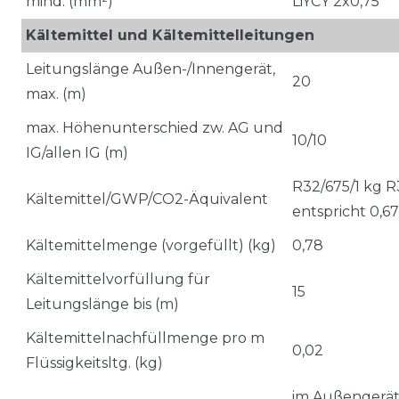
mind. (mm²)
LiYCY 2x0,75
Kältemittel und Kältemittelleitungen
Leitungslänge Außen-/Innengerät,
20
max. (m)
max. Höhenunterschied zw. AG und
10/10
IG/allen IG (m)
R32/675/1 kg R
Kältemittel/GWP/CO2-Äquivalent
entspricht 0,6
Kältemittelmenge (vorgefüllt) (kg)
0,78
Kältemittelvorfüllung für
15
Leitungslänge bis (m)
Kältemittelnachfüllmenge pro m
0,02
Flüssigkeitsltg. (kg)
im Außengerät,