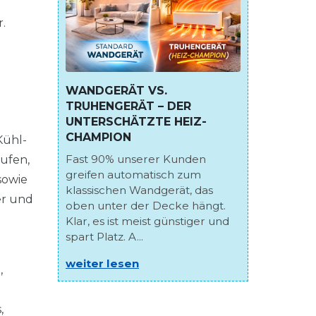
.
WANDGERÄT VS.
TRUHENGERÄT – DER
UNTERSCHÄTZTE HEIZ-
CHAMPION
Kühl-
Fast 90% unserer Kunden
ufen,
greifen automatisch zum
sowie
klassischen Wandgerät, das
er und
oben unter der Decke hängt.
Klar, es ist meist günstiger und
spart Platz. A...
weiter lesen
,
,