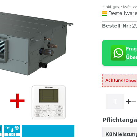
* inkl. ges. MwSt. zz
Bestellware
Bestell-Nr.
:
2
Frag
Über
Achtung!
Dieses
Pflichtang
Kühlleistun