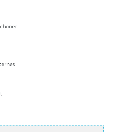
schöner
ternes
t