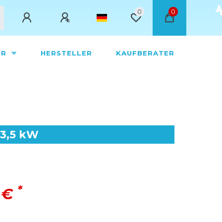
0
0
ÖR
HERSTELLER
KAUFBERATER
 3,5 kW
*
 €