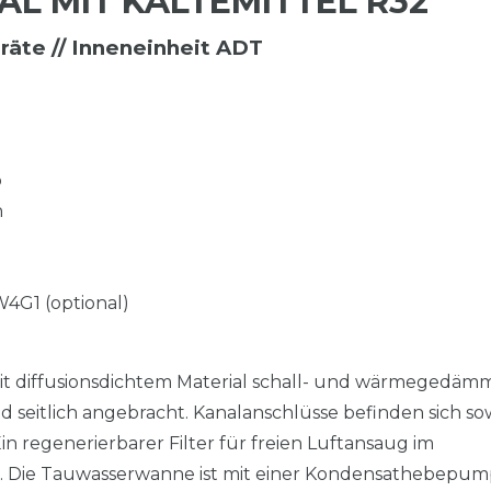
L MIT KÄLTEMITTEL R32
̈te // Inneneinheit ADT
b
n
4G1 (optional)
it diffusionsdichtem Material schall- und wärmegedäm
d seitlich angebracht. Kanalanschlüsse befinden sich s
in regenerierbarer Filter für freien Luftansaug im
ch. Die Tauwasserwanne ist mit einer Kondensathebepu