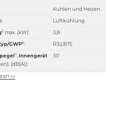
Kühlen und Heizen
:
Luftkühlung
5
g
max. (kW):
3,8
8
ltyp/GWP
:
R32/675
7
kpegel
,
Innengerät
30
n), (dB(A)):
ten »»