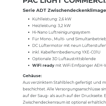
PAC LIGHT COMMERCIA
Serie ADT Zwischendeckenklimagera
Kühlleistung: 2,6 kW
Heizleistung: 3,2 kW
Hi-Nano Luftreinigungssystem
Für Mono-, Multi- und Simultanbetrie
DC Lüftermotor mit neun Lüfterstufe
inkl. Kabelfernbedienung YXE-C01U
Optionale 3D Luftaustrittsblende
WiFi ready
mit WiFi Emfpänger AEH-W
Gehäuse:
Aus verzinktem Stahlblech gefertigt und m
beschichtet. Alle Versorgungsanschlüsse sin
auf der Saug- als auch auf der Druckseite. E
Zwischendeckenraum ist optional erhältli