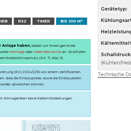
Gerätetyp:
Kühlungsart
RIEB
R32
TIMER
BIS 100 M³
Heizleistun
Kältemitte
er Anlage haben,
bieten wir Ihnen gerne die
sweite
Montage
oder
Inbetriebnahme
an. So erfüllen
Schalldruc
ikalienklimaschutz (Art. 11, Abs. 5).
(Kühlen/Heize
dnung (EU) 2024/2215 von einem zertifizierten
Technische Da
en, dass die Einbaupreise, sowie die Einbauzeiten
einander abweichen können.
it-Klimageräten keine Kältemittelleitungen