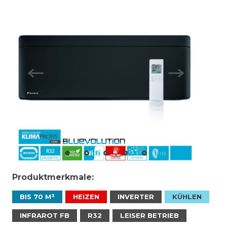
Produktmerkmale:
BIS 70 M³
HEIZEN
INVERTER
KÜHLEN
INFRAROT FB
R32
LEISER BETRIEB