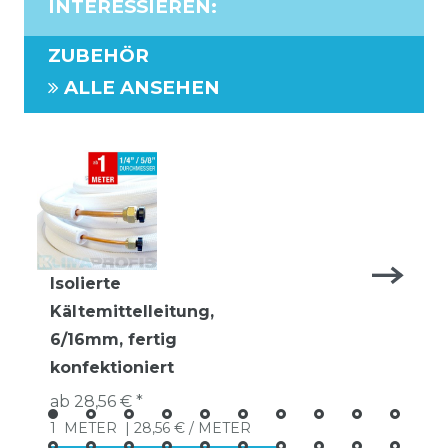
INTERESSIEREN
:
ZUBEHÖR
ALLE ANSEHEN
Isolierte
Kältemittelleitung,
6/16mm, fertig
konfektioniert
ab 28,56 € *
1
METER
| 28,56 € / METER