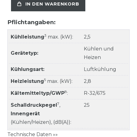
IN DEN WARENKORB
Pflichtangaben:
3
Kühlleistung
max. (kW):
2,5
Kühlen und
Gerätetyp:
Heizen
Kühlungsart:
Luftkühlung
5
Heizleistung
max. (kW):
2,8
8
Kältemitteltyp/GWP
:
R-32/675
7
Schalldruckpegel
,
25
Innengerät
(Kühlen/Heizen), (dB(A)):
Technische Daten »»