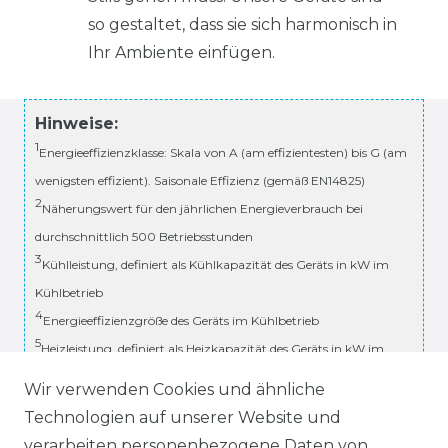
so gestaltet, dass sie sich harmonisch in
Ihr Ambiente einfügen.
Hinweise:
1
Energieeffizienzklasse: Skala von A (am effizientesten) bis G (am
wenigsten effizient). Saisonale Effizienz (gemäß EN14825)
2
Näherungswert für den jährlichen Energieverbrauch bei
durchschnittlich 500 Betriebsstunden
3
Kühlleistung, definiert als Kühlkapazität des Geräts in kW im
Kühlbetrieb
4
Energieeffizienzgröße des Geräts im Kühlbetrieb
5
Heizleistung, definiert als Heizkapazität des Geräts in kW im
Heizbetrieb
Wir verwenden Cookies und ähnliche
6
Energieeffizienzgröße des Geräts im Heizbetrieb
Technologien auf unserer Website und
7
Geräuschemissionen bei Standardbetrieb. Bedingungen:
verarbeiten personenbezogene Daten von