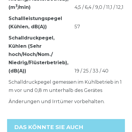
3
(m
/min)
4,5 / 6,4 / 9,0 / 11,1 / 12,1
Schallleistungspegel
(Kühlen, dB(A))
57
Schalldruckpegel,
Kühlen (Sehr
hoch/Hoch/Nom./
Niedrig/Flüsterbetrieb),
(dB(A))
19 / 25 / 33 / 40
Schalldruckpegel gemessen im Kühlbetrieb in 1
m vor und 0,8 m unterhalb des Gerätes
Änderungen und Irrtümer vorbehalten.
DAS KÖNNTE SIE AUCH