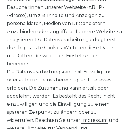
Abstand zum Gerät: 1 Meter.
Besucher:innen unserer Webseite (z.B. IP-
8
Treibhauspotenzial des verwendeten Kältemittels
Adresse), um z.B. Inhalte und Anzeigen zu
Technische Änderungen und Irrtümer vorbehalten.
personalisieren, Medien von Drittanbietern
einzubinden oder Zugriffe auf unsere Website zu
* inkl. ges. MwSt. zzgl.
Versandkosten
analysieren. Die Datenverarbeitung erfolgt erst
durch gesetzte Cookies. Wir teilen diese Daten
mit Dritten, die wir in den Einstellungen
RECHTLICHES
benennen.
Die Datenverarbeitung kann mit Einwilligung
AGB
oder aufgrund eines berechtigten Interesses
erfolgen. Die Zustimmung kann erteilt oder
IMPRESSUM
abgelehnt werden. Es besteht das Recht, nicht
DATENSCHUTZERKLÄRUNG
einzuwilligen und die Einwilligung zu einem
späteren Zeitpunkt zu ändern oder zu
BARRIEREFREIHEITSERKLÄRUNG
widerrufen. Beachten Sie unser
Impressum
und
weitere Hinweise zur Verwendung