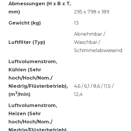
Abmessungen (H x B x T,
mm)
295 x 798 x 189
Gewicht (kg)
13
Abnehmbar /
Luftfilter (Typ)
Waschbar /
Schimmelabweisend
Luftvolumenstrom,
Kü
hlen (Sehr
hoch/Hoch/Nom./
Niedrig/Flüsterbetrieb),
4,6 / 6,1 / 8,6 / 11,5 /
3
(m
/min)
12,4
Luftvolumenstrom,
Heizen
(Sehr
hoch/Hoch/Nom./
Niedrig/Flüsterbetrieb),