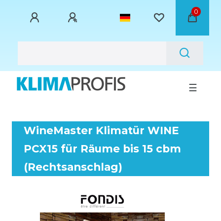
0
☰
WineMaster Klimatür WINE
PCX15 für Räume bis 15 cbm
(Rechtsanschlag)