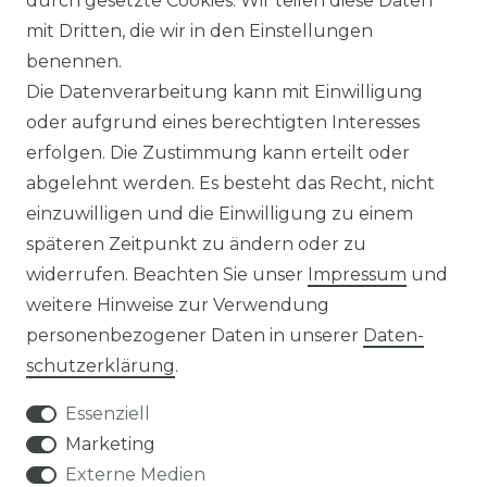
durch gesetzte Cookies. Wir teilen diese Daten
ÜBER UNS
mit Dritten, die wir in den Einstellungen
benennen.
MAGAZIN
Die Datenverarbeitung kann mit Einwilligung
oder aufgrund eines berechtigten Interesses
HERSTELLER
erfolgen. Die Zustimmung kann erteilt oder
abgelehnt werden. Es besteht das Recht, nicht
REFERENZEN
einzuwilligen und die Einwilligung zu einem
späteren Zeitpunkt zu ändern oder zu
widerrufen. Beachten Sie unser
Impressum
und
weitere Hinweise zur Verwendung
personenbezogener Daten in unserer
Daten­
Widerrufs­recht
schutz­erklärung
.
Essenziell
Marketing
Externe Medien
Kontakt
VERTRAG WIDERRUFEN