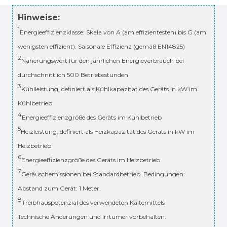
Hinweise:
1
Energieeffizienzklasse: Skala von A (am effizientesten) bis G (am
wenigsten effizient). Saisonale Effizienz (gemäß EN14825)
2
Näherungswert für den jährlichen Energieverbrauch bei
durchschnittlich 500 Betriebsstunden
3
Kühlleistung, definiert als Kühlkapazität des Geräts in kW im
Kühlbetrieb
4
Energieeffizienzgröße des Geräts im Kühlbetrieb
5
Heizleistung, definiert als Heizkapazität des Geräts in kW im
Heizbetrieb
6
Energieeffizienzgröße des Geräts im Heizbetrieb
7
Geräuschemissionen bei Standardbetrieb. Bedingungen:
Abstand zum Gerät: 1 Meter.
8
Treibhauspotenzial des verwendeten Kältemittels
Technische Änderungen und Irrtümer vorbehalten.