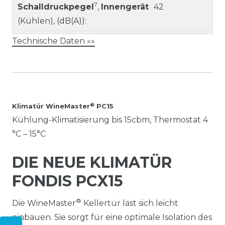
7
Schalldruckpegel
,
Innengerät
42
(Kühlen), (dB(A)):
Technische Daten »»
®
Klimatür WineMaster
PC15
Kühlung-Klimatisierung bis 15cbm, Thermostat 4
°C – 15°C
DIE NEUE KLIMATÜR
FONDIS PCX15
®
Die WineMaster
Kellertür läst sich leicht
einbauen. Sie sorgt für eine optimale Isolation des