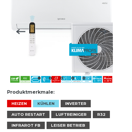
Produktmerkmale:
HEIZEN
KÜHLEN
INVERTER
AUTO RESTART
LUFTREINIGER
R32
INFRAROT FB
LEISER BETRIEB