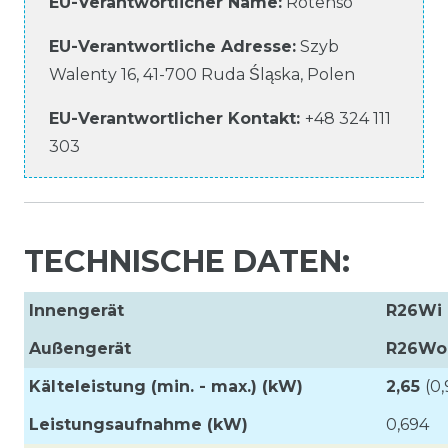
EU-Verantwortlicher Name
:
Rotenso
EU-Verantwortliche
Adresse:
Szyb
Walenty
16
,
41-700
Ruda Śląska
,
Polen
EU-Verantwortlicher
Kontakt:
+48 324 111
303
TECHNISCHE DATEN:
Innengerät
R26Wi
Außengerät
R26Wo
Kälteleistung (min. - max.) (kW)
2,65
(0,
Leistungsaufnahme
(kW)
0,694