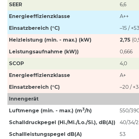
SEER
6,6
Energieeffizienzklasse
A++
Einsatzbereich (°C)
–15 / +5
Heizleistung (min. - max.) (kW)
2,75
(0,
Leistungsaufnahme (kW))
0,666
SCOP
4,0
Energieeffizienzklasse
A+
Einsatzbereich (°C)
–20 / +
Innengerät
3
Luftmenge (min. - max.)
(m
/h)
550/39
Schalldruckpegel (Hi./Mi./Lo./Si.), dB(A))
40/34/2
Schallleistungspegel dB(A)
53