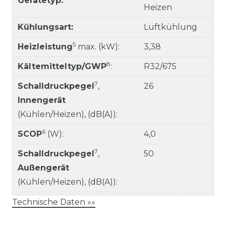
Gerätetyp:
Heizen
Kühlungsart:
Luftkühlung
5
Heizleistung
max. (kW):
3,38
8
Kältemitteltyp/GWP
:
R32/675
7
Schalldruckpegel
,
26
Innengerät
(Kühlen/Heizen), (dB(A)):
6
SCOP
(W):
4,0
7
Schalldruckpegel
,
50
Außengerät
(Kühlen/Heizen), (dB(A)):
Technische Daten »»