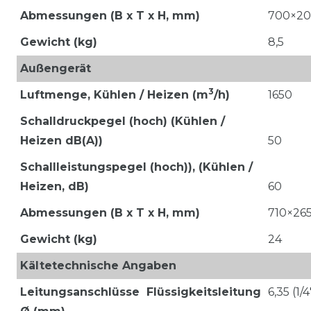
Abmessungen (B x T x H, mm)
700×20
Gewicht (kg)
8,5
Außengerät
3
Luftmenge,
Kühlen / Heizen (m
/h)
1650
Schalldruckpegel (hoch) (Kühlen /
Heizen dB(A))
50
Schallleistungspegel (hoch)), (Kühlen /
Heizen, dB)
60
Abmessungen (B x T x H, mm)
710×26
Gewicht (kg)
24
Kältetechnische Angaben
Leitungsanschlüsse
Flüssigkeitsleitung
6,35 (1/4