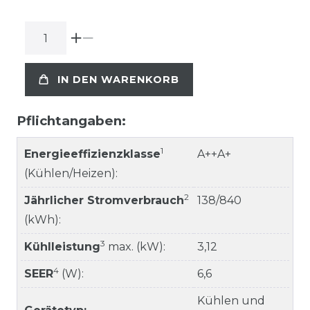
IN DEN WARENKORB
Pflichtangaben:
1
Energieeffizienzklasse
A++A+
(Kühlen/Heizen):
2
Jährlicher Stromverbrauch
138/840
(kWh):
3
Kühlleistung
max. (kW):
3,12
4
SEER
(W):
6,6
Kühlen und