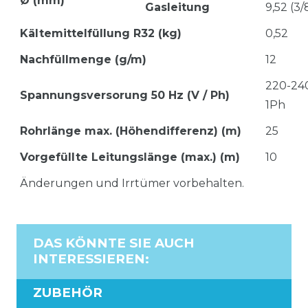
Ø (mm)
Gasleitung
9,52 (3/
Kältemittelfüllung R32 (kg)
0,52
Nachfüllmenge (g/m)
12
220-24
Spannungsversorung 50 Hz (V / Ph)
1Ph
Rohrlänge max. (Höhendifferenz) (m)
25
Vorgefüllte Leitungslänge (max.) (m)
10
Änderungen und Irrtümer vorbehalten.
DAS KÖNNTE SIE AUCH
INTERESSIEREN
:
ZUBEHÖR