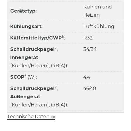
Kühlen und
Gerätetyp:
Heizen
Kühlungsart:
Luftkühlung
8
Kältemitteltyp/GWP
:
R32
7
Schalldruckpegel
,
34/34
Innengerät
(Kühlen/Heizen), (dB(A)):
6
SCOP
(W):
4,4
7
Schalldruckpegel
,
46/48
Außengerät
(Kühlen/Heizen), (dB(A)):
Technische Daten »»