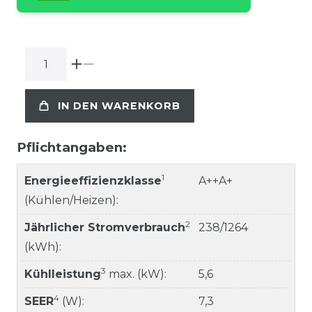
IN DEN WARENKORB
Pflichtangaben:
1
Energieeffizienzklasse
A++A+
(Kühlen/Heizen):
2
Jährlicher Stromverbrauch
238/1264
(kWh):
3
Kühlleistung
max. (kW):
5,6
4
SEER
(W):
7,3