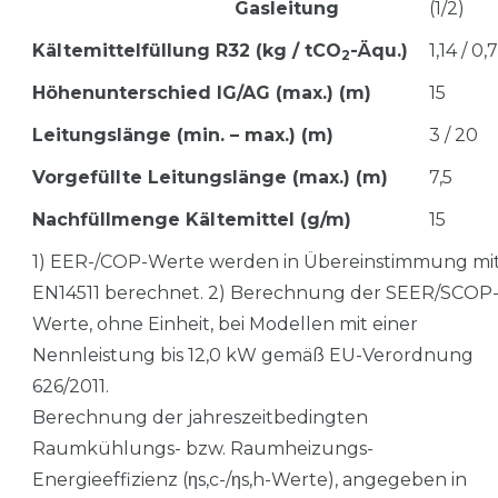
Gasleitung
(1/2)
Kältemittelfüllung R32 (kg / tCO
-Äqu.)
1,14 / 0,
2
Höhenunterschied IG/AG (max.) (m)
15
Leitungslänge (min. – max.) (m)
3 / 20
Vorgefüllte Leitungslänge (max.) (m)
7,5
Nachfüllmenge Kältemittel (g/m)
15
1) EER-/COP-Werte werden in Übereinstimmung mi
EN14511 berechnet. 2) Berechnung der SEER/SCOP
Werte, ohne Einheit, bei Modellen mit einer
Nennleistung bis 12,0 kW gemäß EU-Verordnung
626/2011.
Berechnung der jahreszeitbedingten
Raumkühlungs- bzw. Raumheizungs-
Energieeffizienz (ηs,c-/ηs,h-Werte), angegeben in