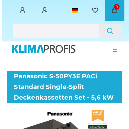
0
☰
Panasonic S-50PY3E PACi
Standard Single-Split
Deckenkassetten Set - 5,6 kW