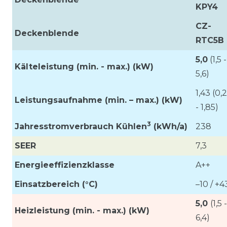
KPY4
CZ-
Deckenblende
RTC5B
5,0
(1,5 -
Kälteleistung (min. - max.) (kW)
5,6)
1,43 (0,
Leistungsaufnahme (min. – max.)
(kW)
- 1,85)
3
Jahresstromverbrauch Kühlen
(kWh/a)
238
SEER
7,3
Energieeffizienzklasse
A++
Einsatzbereich (°C)
–10 / +4
5,0
(1,5 -
Heizleistung (min. - max.) (kW)
6,4)