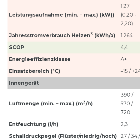
1,27
Leistungsaufnahme (min. – max.) (kW))
(0,20 -
2,20)
3
Jahresstromverbrauch Heizen
(kWh/a)
1.264
SCOP
4,4
Energieeffizienzklasse
A+
Einsatzbereich (°C)
–15 / +2
Innengerät
390 /
3
Luftmenge
(min. – max.) (m
/h)
570 /
720
Entfeuchtung (l/h)
2,3
Schalldruckpegel (Flüster/niedrig/hoch)
27 / 34 /