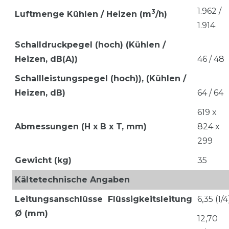
1.962 /
3
Luftmenge Kühlen / Heizen
(m
/h)
1.914
Schalldruckpegel (hoch) (Kühlen /
Heizen, dB(A))
46 / 48
Schallleistungspegel (hoch)), (Kühlen /
Heizen, dB)
64 / 64
619 x
Abmessungen (H x B x T, mm)
824 x
299
Gewicht (kg)
35
Kältetechnische Angaben
Leitungsanschlüsse
Flüssigkeitsleitung
6,35 (1/4
Ø (mm)
12,70