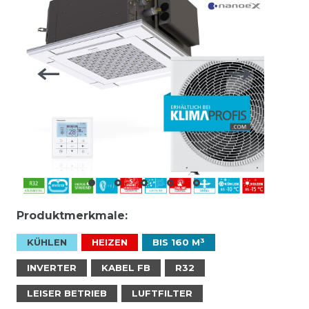
Produktmerkmale:
KÜHLEN
HEIZEN
BIS 160 M³
INVERTER
KABEL FB
R32
LEISER BETRIEB
LUFTFILTER