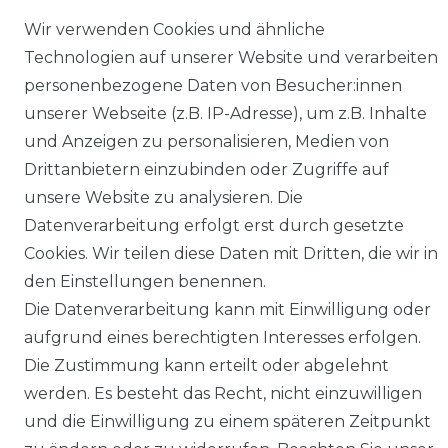
Kühlen oder Heizen, sondern auch
Wir verwenden Cookies und ähnliche
Langlebigkeit genießen.
Technologien auf unserer Website und verarbeiten
Stilvolles Design:
Wir glauben, dass
personenbezogene Daten von Besucher:innen
Klimakontrolle nicht auf Kosten des
unserer Webseite (z.B. IP-Adresse), um z.B. Inhalte
Stils gehen muss. Unsere Geräte sind
und Anzeigen zu personalisieren, Medien von
so gestaltet, dass sie sich harmonisch in
Drittanbietern einzubinden oder Zugriffe auf
Ihr Ambiente einfügen.
unsere Website zu analysieren. Die
Datenverarbeitung erfolgt erst durch gesetzte
Hinweise:
Cookies. Wir teilen diese Daten mit Dritten, die wir in
1
Energieeffizienzklasse: Skala von A (am effizientesten) bis G (am
den Einstellungen benennen.
wenigsten effizient). Saisonale Effizienz (gemäß EN14825)
Die Datenverarbeitung kann mit Einwilligung oder
2
Näherungswert für den jährlichen Energieverbrauch bei
aufgrund eines berechtigten Interesses erfolgen.
durchschnittlich 500 Betriebsstunden
Die Zustimmung kann erteilt oder abgelehnt
3
Kühlleistung, definiert als Kühlkapazität des Geräts in kW im
werden. Es besteht das Recht, nicht einzuwilligen
Kühlbetrieb
und die Einwilligung zu einem späteren Zeitpunkt
4
Energieeffizienzgröße des Geräts im Kühlbetrieb