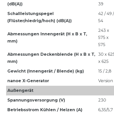
(dB(A))
39
Schallleistungspegel
42 / 49 /
(Flüster/niedrig/hoch) (dB(A))
54
243 x
Abmessungen Innengerät (H x B x T,
575 x
mm)
575
Abmessungen Deckenblende (H x B x T,
30 x 62
mm)
x 625
Gewicht (Innengerät / Blende) (kg)
15 / 2,8
nanoe X-Generator
Version
Außengerät
Spannungsversorgung (V)
230
Betriebsstrom Kühlen / Heizen (A)
6,35/5,7