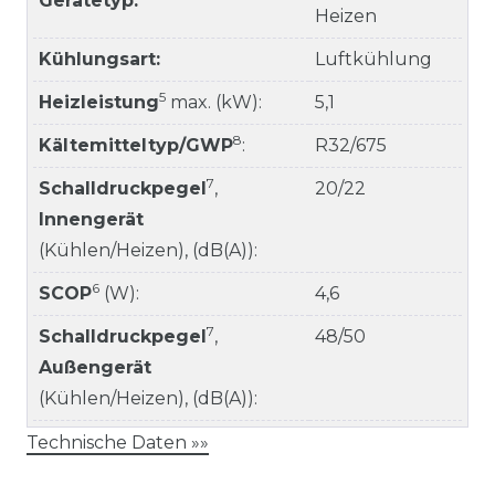
Gerätetyp:
Heizen
Kühlungsart:
Luftkühlung
5
Heizleistung
max. (kW):
5,1
8
Kältemitteltyp/GWP
:
R32/675
7
Schalldruckpegel
,
20/22
Innengerät
(Kühlen/Heizen), (dB(A)):
6
SCOP
(W):
4,6
7
Schalldruckpegel
,
48/50
Außengerät
(Kühlen/Heizen), (dB(A)):
Technische Daten »»