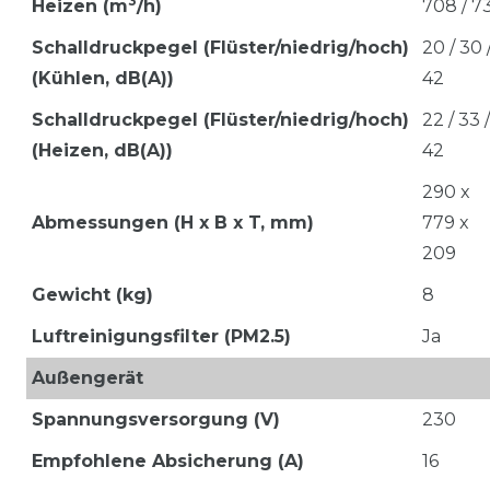
3
Heizen
(m
/h)
708 / 7
Schalldruckpegel (Flüster/niedrig/hoch)
20 / 30 
(Kühlen, dB(A))
42
Schalldruckpegel (Flüster/niedrig/hoch)
22 / 33 /
(Heizen, dB(A))
42
290 x
Abmessungen (H x B x T, mm)
779 x
209
Gewicht (kg)
8
Luftreinigungsfilter (PM2.5)
Ja
Außengerät
Spannungsversorgung (V)
230
Empfohlene Absicherung (A)
16