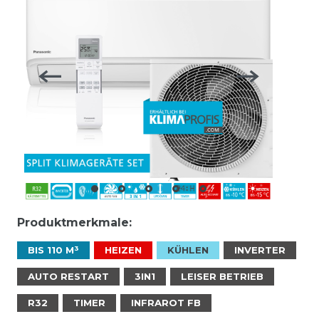
Produktmerkmale:
BIS 110 M³
HEIZEN
KÜHLEN
INVERTER
AUTO RESTART
3IN1
LEISER BETRIEB
R32
TIMER
INFRAROT FB