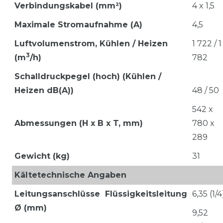
Verbindungskabel (mm²)
4 x 1,5
Maximale Stromaufnahme
(A)
4,5
Luftvolumenstrom,
Kühlen / Heizen
1 722 / 1
3
(m
/h)
782
Schalldruckpegel (hoch) (Kühlen /
Heizen dB(A))
48 / 50
542 x
Abmessungen (H x B x T, mm)
780 x
289
Gewicht (kg)
31
Kältetechnische Angaben
Leitungsanschlüsse
Flüssigkeitsleitung
6,35 (1/4
Ø (mm)
9,52