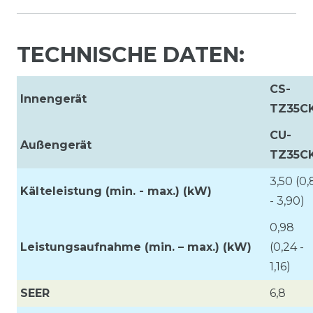
TECHNISCHE DATEN:
CS-
Innengerät
TZ35C
CU-
Außengerät
TZ35C
3,50 (0,
Kälteleistung (min. - max.) (kW)
- 3,90)
0,98
Leistungsaufnahme (min. – max.)
(kW)
(0,24 -
1,16)
SEER
6,8