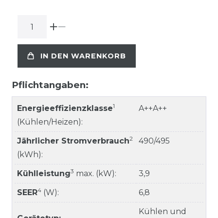
IN DEN WARENKORB
Pflichtangaben:
1
Energieeffizienzklasse
A++A++
(Kühlen/Heizen):
2
Jährlicher Stromverbrauch
490/495
(kWh):
3
Kühlleistung
max. (kW):
3,9
4
SEER
(W):
6,8
Kühlen und