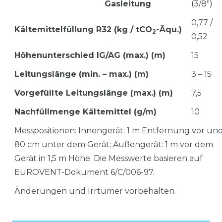
Gasleitung
(3/8")
0,77 /
Kältemittelfüllung R32 (kg / tCO
-Äqu.)
2
0,52
Höhenunterschied IG/AG (max.) (m)
15
Leitungslänge (min. – max.) (m)
3 – 15
Vorgefüllte Leitungslänge (max.) (m)
7,5
Nachfüllmenge Kältemittel (g/m)
10
Messpositionen: Innengerät: 1 m Entfernung vor un
80 cm unter dem Gerät; Außengerät: 1 m vor dem
Gerät in 1,5 m Höhe. Die Messwerte basieren auf
EUROVENT-Dokument 6/C/006-97.
Änderungen und Irrtümer vorbehalten.