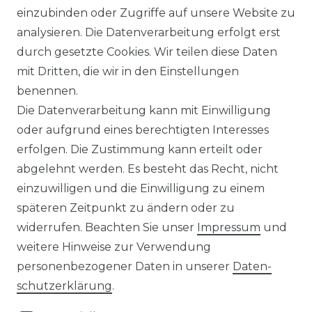
einzubinden oder Zugriffe auf unsere Website zu
UNTERNEHMEN
analysieren. Die Datenverarbeitung erfolgt erst
durch gesetzte Cookies. Wir teilen diese Daten
ÜBER UNS
mit Dritten, die wir in den Einstellungen
benennen.
MAGAZIN
Die Datenverarbeitung kann mit Einwilligung
oder aufgrund eines berechtigten Interesses
HERSTELLER
erfolgen. Die Zustimmung kann erteilt oder
abgelehnt werden. Es besteht das Recht, nicht
REFERENZEN
einzuwilligen und die Einwilligung zu einem
späteren Zeitpunkt zu ändern oder zu
widerrufen. Beachten Sie unser
Impressum
und
weitere Hinweise zur Verwendung
personenbezogener Daten in unserer
Daten­
Widerrufs­recht
schutz­erklärung
.