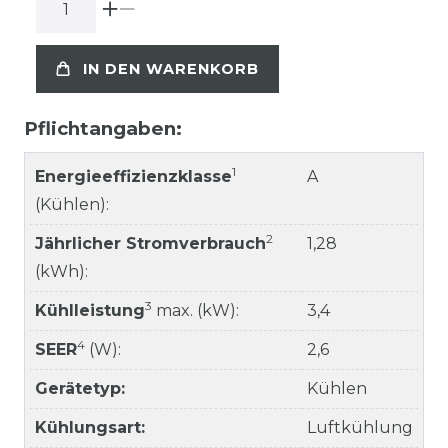
IN DEN WARENKORB
Pflichtangaben:
1
Energieeffizienzklasse
A
(Kühlen):
2
Jährlicher Stromverbrauch
1,28
(kWh):
3
Kühlleistung
max. (kW):
3,4
4
SEER
(W):
2,6
Gerätetyp:
Kühlen
Kühlungsart:
Luftkühlung