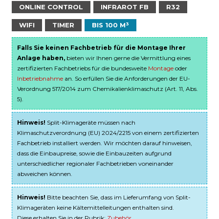
ONLINE CONTROL
INFRAROT FB
R32
WIFI
TIMER
BIS 100 M³
Falls Sie keinen Fachbetrieb für die Montage Ihrer
Anlage haben,
bieten wir Ihnen gerne die Vermittlung eines
zertifizierten Fachbetriebs für die bundesweite
Montage
oder
Inbetriebnahme
an. So erfüllen Sie die Anforderungen der EU-
Verordnung 517/2014 zum Chemikalienklimaschutz (Art. 11, Abs.
5).
Hinweis!
Split-Klimageräte müssen nach
Klimaschutzverordnung (EU) 2024/2215 von einem zertifizierten
Fachbetrieb installiert werden. Wir möchten darauf hinweisen,
dass die Einbaupreise, sowie die Einbauzeiten aufgrund
unterschiedlicher regionaler Fachbetrieben voneinander
abweichen können.
Hinweis!
Bitte beachten Sie, dass im Lieferumfang von Split-
Klimageräten keine Kältemittelleitungen enthalten sind.
Diese erhalten Sie in der Rubrik:
Zubehör