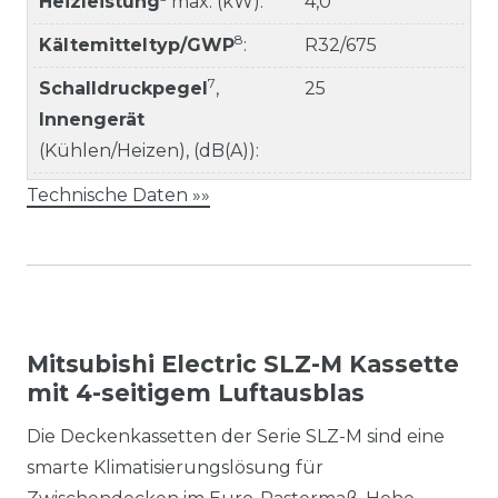
Heizleistung
max. (kW):
4,0
8
Kältemitteltyp/GWP
:
R32/675
7
Schalldruckpegel
,
25
Innengerät
(Kühlen/Heizen), (dB(A)):
Technische Daten »»
Mitsubishi Electric SLZ-M Kassette
mit 4-seitigem Luftausblas
Die Deckenkassetten der Serie SLZ-M sind eine
smarte Klimatisierungslösung für