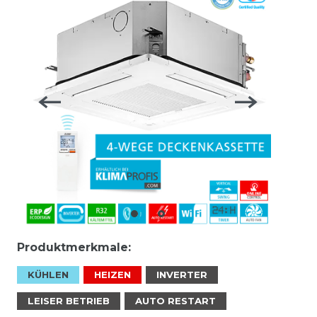
Produktmerkmale:
KÜHLEN
HEIZEN
INVERTER
LEISER BETRIEB
AUTO RESTART