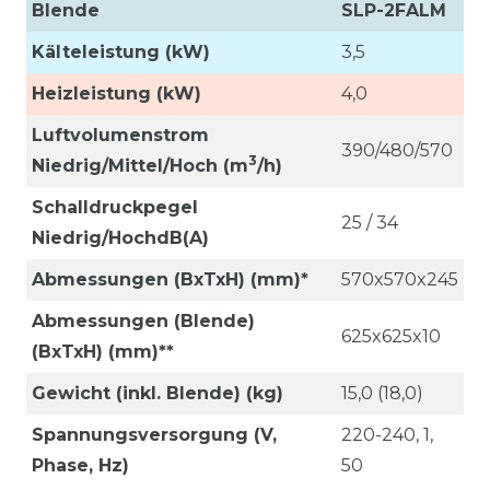
Blende
SLP-2FALM
Kälteleistung (kW)
3,5
Heizleistung (kW)
4,0
Luftvolumenstrom
390/480/570
3
Niedrig/Mittel/Hoch (m
/h)
Schalldruckpegel
25 / 34
Niedrig/HochdB(A)
Abmessungen (BxTxH) (mm)*
570x570x245
Abmessungen (Blende)
625x625x10
(BxTxH) (mm)**
Gewicht (inkl. Blende) (kg)
15,0 (18,0)
Spannungsversorgung (V,
220-240, 1,
Phase, Hz)
50