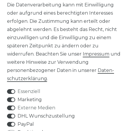
MAGAZIN
Die Datenverarbeitung kann mit Einwilligung
oder aufgrund eines berechtigten Interesses
HERSTELLER
erfolgen. Die Zustimmung kann erteilt oder
abgelehnt werden. Es besteht das Recht, nicht
REFERENZEN
einzuwilligen und die Einwilligung zu einem
späteren Zeitpunkt zu ändern oder zu
widerrufen. Beachten Sie unser
Impressum
und
weitere Hinweise zur Verwendung
personenbezogener Daten in unserer
Daten­
Widerrufs­recht
schutz­erklärung
.
Essenziell
Marketing
Externe Medien
Kontakt
VERTRAG WIDERRUFEN
DHL Wunschzustellung
PayPal