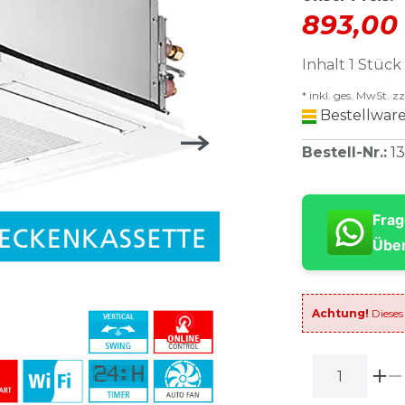
893,00
Inhalt
1
Stück
* inkl. ges. MwSt. zz
Bestellware
Bestell-Nr.
:
1
Frag
Über
Achtung!
Dieses