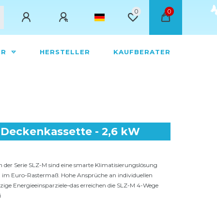
0
0
ÖR
HERSTELLER
KAUFBERATER
e-Deckenkassette - 2,6 kW
 der Serie SLZ-M sind eine smarte Klimatisierungslösung
n im Euro-Rastermaß. Hohe Ansprüche an individuellen
zige Energieeinsparziele–das erreichen die SLZ-M 4-Wege
i