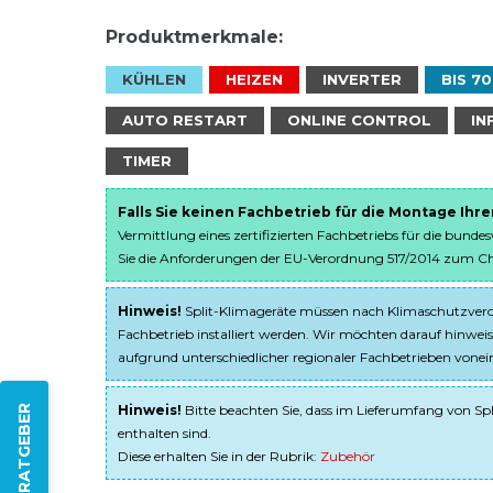
Produktmerkmale:
KÜHLEN
HEIZEN
INVERTER
BIS 70
AUTO RESTART
ONLINE CONTROL
IN
TIMER
Falls Sie keinen Fachbetrieb für die Montage Ihr
Vermittlung eines zertifizierten Fachbetriebs für die bunde
Sie die Anforderungen der EU-Verordnung 517/2014 zum Chem
Hinweis!
Split-Klimageräte müssen nach Klimaschutzveror
Fachbetrieb installiert werden. Wir möchten darauf hinweis
aufgrund unterschiedlicher regionaler Fachbetrieben von
Hinweis!
Bitte beachten Sie, dass im Lieferumfang von Spl
ZUM RATGEBER
enthalten sind.
Diese erhalten Sie in der Rubrik:
Zubehör