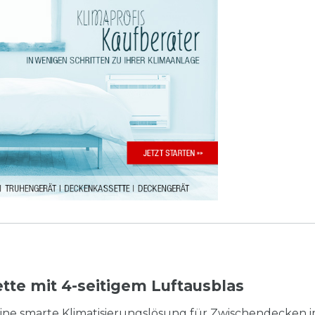
ette mit 4-seitigem Luftausblas
ine smarte Klimatisierungslösung für Zwischendecken 