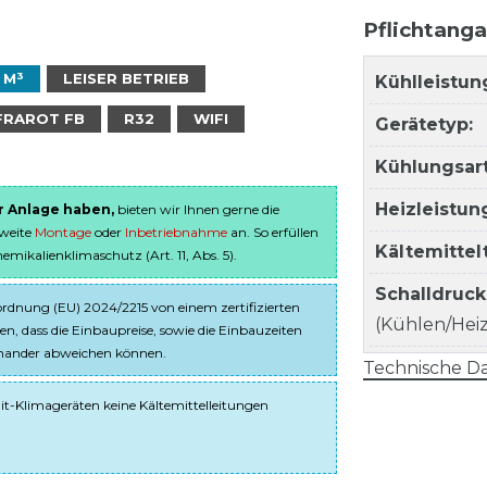
Pflichtang
 M³
LEISER BETRIEB
Kühlleistun
FRAROT FB
R32
WIFI
Gerätetyp:
Kühlungsart
Heizleistun
er Anlage haben,
bieten wir Ihnen gerne die
sweite
Montage
oder
Inbetriebnahme
an. So erfüllen
Kältemitte
ikalienklimaschutz (Art. 11, Abs. 5).
Schalldruc
dnung (EU) 2024/2215 von einem zertifizierten
(Kühlen/Heize
en, dass die Einbaupreise, sowie die Einbauzeiten
einander abweichen können.
Technische Da
it-Klimageräten keine Kältemittelleitungen