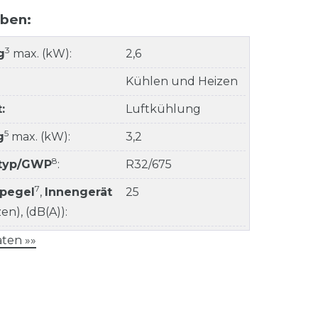
aben:
3
g
max. (kW):
2,6
Kühlen und Heizen
:
Luftkühlung
5
g
max. (kW):
3,2
8
ltyp/GWP
:
R32/675
7
kpegel
,
Innengerät
25
n), (dB(A)):
ten »»