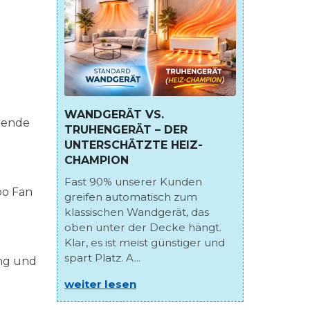
WANDGERÄT VS.
rende
TRUHENGERÄT – DER
UNTERSCHÄTZTE HEIZ-
CHAMPION
Fast 90% unserer Kunden
bo Fan
greifen automatisch zum
klassischen Wandgerät, das
oben unter der Decke hängt.
Klar, es ist meist günstiger und
spart Platz. A...
ung und
weiter lesen