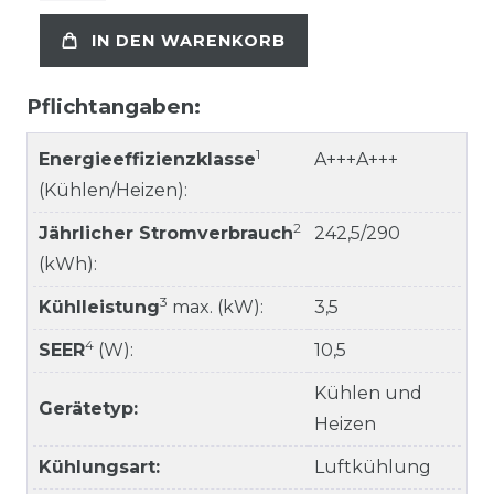
IN DEN WARENKORB
Pflichtangaben:
1
Energieeffizienzklasse
A+++A+++
(Kühlen/Heizen):
2
Jährlicher Stromverbrauch
242,5/290
(kWh):
3
Kühlleistung
max. (kW):
3,5
4
SEER
(W):
10,5
Kühlen und
Gerätetyp:
Heizen
Kühlungsart:
Luftkühlung