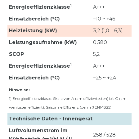
1
Energieeffizienzklasse
A+++
Einsatzbereich (°C)
−10 ~ +46
Heizleistung (kW)
3,2 (1,0 – 6,3)
Leistungsaufnahme (kW)
0,580
SCOP
5,2
1
Energieeffizienzklasse
A+++
Einsatzbereich (°C)
−25 ~ +24
Hinweise:
1) Energieeffizienzklasse: Skala von A (am effizientesten) bis G (am
wenigsten effizient). Saisonale Effizienz (gemaß EN14825)
Technische Daten - Innengerät
Luftvolumenstrom im
258 / 528