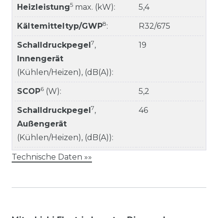
5
Heizleistung
max. (kW):
5,4
8
Kältemitteltyp/GWP
:
R32/675
7
Schalldruckpegel
,
19
Innengerät
(Kühlen/Heizen), (dB(A)):
6
SCOP
(W):
5,2
7
Schalldruckpegel
,
46
Außengerät
(Kühlen/Heizen), (dB(A)):
Technische Daten »»