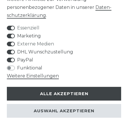
ALLE ANSEHEN
personenbezogener Daten in unserer
Daten­
schutz­erklärung
.
Essenziell
Marketing
Externe Medien
DHL Wunschzustellung
Komplettmontage einer
PayPal
Multisplit-Klimaanlage
Funktional
mit 4 Inneneinheiten
Weitere Einstellungen
(Wand- und
Truhengeräte)
ALLE AKZEPTIEREN
4.755,00 € *
AUSWAHL AKZEPTIEREN
WARUM