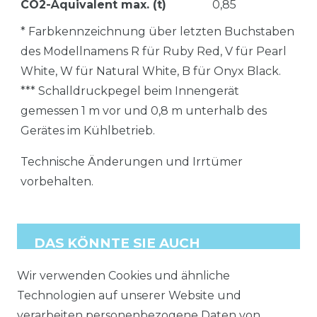
CO2-Äquivalent max. (t)
0,85
* Farbkennzeichnung über letzten Buchstaben
des Modellnamens R für Ruby Red, V für Pearl
White, W für Natural White, B für Onyx Black.
*** Schalldruckpegel beim Innengerät
gemessen 1 m vor und 0,8 m unterhalb des
Gerätes im Kühlbetrieb.
Technische Änderungen und Irrtümer
vorbehalten.
DAS KÖNNTE SIE AUCH
INTERESSIEREN
:
Wir verwenden Cookies und ähnliche
ZUBEHÖR
Technologien auf unserer Website und
ALLE ANSEHEN
verarbeiten personenbezogene Daten von