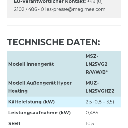
EU-Verantwortlicher
Kontakt:
+49 (0)
2102 / 486 - 0
les-presse@meg.mee.com
TECHNISCHE DATEN:
MSZ-
Modell Innengerät
LN25VG2
R/V/W/B*
Modell Außengerät Hyper
MUZ-
Heating
LN25VGHZ2
Kälteleistung (kW)
2,5 (0,8 – 3,5)
Leistungsaufnahme (kW)
0,485
SEER
10,5