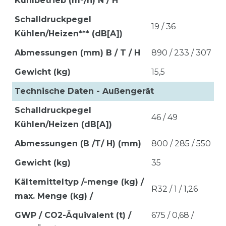
Kühlbetrieb (m³/h) N / H
Schalldruckpegel
19 / 36
Kühlen/Heizen*** (dB[A])
Abmessungen (mm) B / T / H
890 / 233 / 307
Gewicht (kg)
15,5
Technische Daten - Außengerät
Schalldruckpegel
46 / 49
Kühlen/Heizen (dB[A])
Abmessungen (B /T/ H) (mm)
800 / 285 / 550
Gewicht (kg)
35
Kältemitteltyp /-menge (kg) /
R32 / 1 / 1,26
max. Menge (kg) /
GWP / CO2-Äquivalent (t) /
675 / 0,68 /