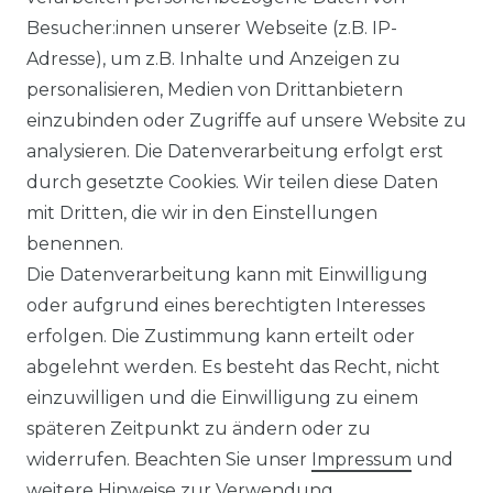
Besucher:innen unserer Webseite (z.B. IP-
Adresse), um z.B. Inhalte und Anzeigen zu
personalisieren, Medien von Drittanbietern
einzubinden oder Zugriffe auf unsere Website zu
analysieren. Die Datenverarbeitung erfolgt erst
durch gesetzte Cookies. Wir teilen diese Daten
mit Dritten, die wir in den Einstellungen
Isolierte
benennen.
Kältemittelleitung,
Die Datenverarbeitung kann mit Einwilligung
6/16mm, fertig
oder aufgrund eines berechtigten Interesses
konfektioniert
erfolgen. Die Zustimmung kann erteilt oder
ab 28,56 € *
abgelehnt werden. Es besteht das Recht, nicht
1
METER
| 28,56 € / METER
einzuwilligen und die Einwilligung zu einem
späteren Zeitpunkt zu ändern oder zu
widerrufen. Beachten Sie unser
Impressum
und
MONTAGESERVICE
weitere Hinweise zur Verwendung