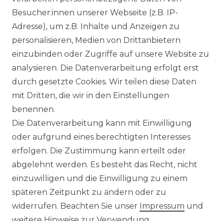
AY35VG
Besucher:innen unserer Webseite (z.B. IP-
Luftvolumenstrom im Kü
hlbetrieb N
Adresse), um z.B. Inhalte und Anzeigen zu
294 /
3
/ H (m
/h)
personalisieren, Medien von Drittanbietern
522
einzubinden oder Zugriffe auf unsere Website zu
Schalldruckpegel (Kühlen / Heizen
analysieren. Die Datenverarbeitung erfolgt erst
dB(A))
19 / 36
durch gesetzte Cookies. Wir teilen diese Daten
mit Dritten, die wir in den Einstellungen
798 /
benennen.
Abmessungen (B x T x H, mm)
219 /
Die Datenverarbeitung kann mit Einwilligung
299
oder aufgrund eines berechtigten Interesses
Gewicht (kg)
10,5
erfolgen. Die Zustimmung kann erteilt oder
MUZ-
abgelehnt werden. Es besteht das Recht, nicht
Bezeichnung Außengeräte
AY35VG
einzuwilligen und die Einwilligung zu einem
späteren Zeitpunkt zu ändern oder zu
3
Luftvolumenstrom
(m
/h)
1932
widerrufen. Beachten Sie unser
Impressum
und
Schalldruckpegel (Kühlen / Heizen
weitere Hinweise zur Verwendung