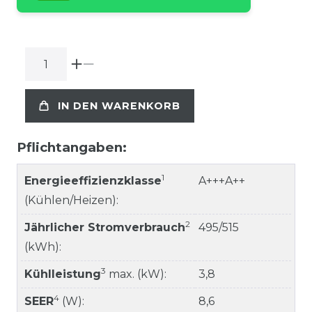
IN DEN WARENKORB
Pflichtangaben:
1
Energieeffizienzklasse
A+++A++
(Kühlen/Heizen):
2
Jährlicher Stromverbrauch
495/515
(kWh):
3
Kühlleistung
max. (kW):
3,8
4
SEER
(W):
8,6