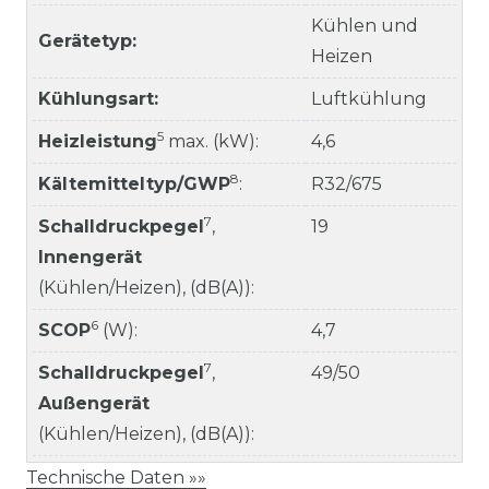
Kühlen und
Gerätetyp:
Heizen
Kühlungsart:
Luftkühlung
5
Heizleistung
max. (kW):
4,6
8
Kältemitteltyp/GWP
:
R32/675
7
Schalldruckpegel
,
19
Innengerät
(Kühlen/Heizen), (dB(A)):
6
SCOP
(W):
4,7
7
Schalldruckpegel
,
49/50
Außengerät
(Kühlen/Heizen), (dB(A)):
Technische Daten »»