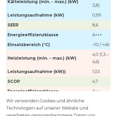
Kälteleistung (min. - max.) (kW)
3,8)
Leistungsaufnahme
(kW)
0,99
SEER
8,6
Energieeffizienzklasse
A+++
Einsatzbereich (°C)
–10 / +46
4,0 (1,3 –
Heizleistung (min. - max.) (kW)
4,6)
Leistungsaufnahme (kW))
1,03
SCOP
4,7
Energieeffizienzklasse
A++
Wir verwenden Cookies und ähnliche
Einsatzbereich (°C)
–15 / +24
Technologien auf unserer Website und
MSZ-
Bezeichnung Innengeräte
verarbeiten personenbezogene Daten von