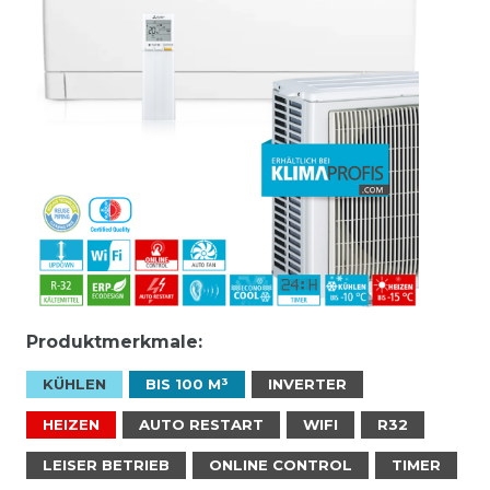
Produktmerkmale:
KÜHLEN
BIS 100 M³
INVERTER
HEIZEN
AUTO RESTART
WIFI
R32
LEISER BETRIEB
ONLINE CONTROL
TIMER