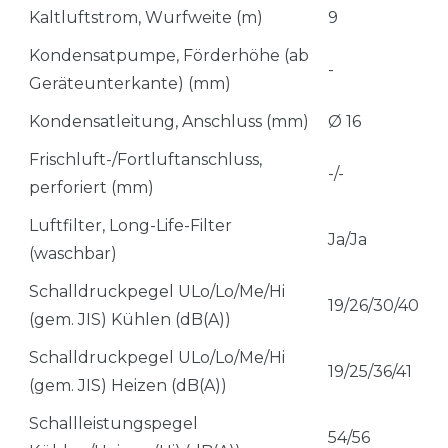
Kaltluftstrom, Wurfweite (m)
9
Kondensatpumpe, Förderhöhe (ab
-
Geräteunterkante) (mm)
Kondensatleitung, Anschluss (mm)
Ø 16
Frischluft-/Fortluftanschluss,
-/-
perforiert (mm)
Luftfilter, Long-Life-Filter
Ja/Ja
(waschbar)
Schalldruckpegel ULo/Lo/Me/Hi
19/26/30/40
(gem. JIS) Kühlen (dB(A))
Schalldruckpegel ULo/Lo/Me/Hi
19/25/36/41
(gem. JIS) Heizen (dB(A))
Schallleistungspegel
54/56