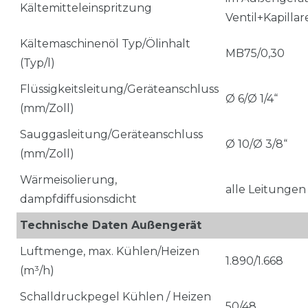
Kältemitteleinspritzung
Ventil+Kapillar
Kältemaschinenöl Typ/Ölinhalt
MB75/0,30
(Typ/l)
Flüssigkeitsleitung/Geräteanschluss
Ø 6/Ø 1/4“
(mm/Zoll)
Sauggasleitung/Geräteanschluss
Ø 10/Ø 3/8“
(mm/Zoll)
Wärmeisolierung,
alle Leitungen
dampfdiffusionsdicht
Technische Daten Außengerät
Luftmenge, max. Kühlen/Heizen
1.890/1.668
(m³/h)
Schalldruckpegel Kühlen / Heizen
50/48