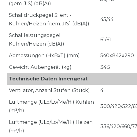
(gem. JIS) (dB(A))
Schalldruckpegel Silent -
45/44
Kühlen/Heizen (gem. JIS) (dB(A))
Schallleistungspegel
61/61
Kühlen/Heizen (dB(A))
Abmessungen (HxBxT) (mm)
540x842x290
Gewicht Außengerät (kg)
34,5
Technische Daten Innengerät
Ventilator, Anzahl Stufen (Stück)
4
Luftmenge (ULo/Lo/Me/Hi) Kühlen
300/420/522/6
(m³/h)
Luftmenge (ULo/Lo/Me/Hi) Heizen
336/420/660/7
(m³/h)