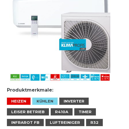
Produktmerkmale:
HEIZEN
KÜHLEN
INVERTER
LEISER BETRIEB
R410A
TIMER
INFRAROT FB
LUFTREINIGER
R32