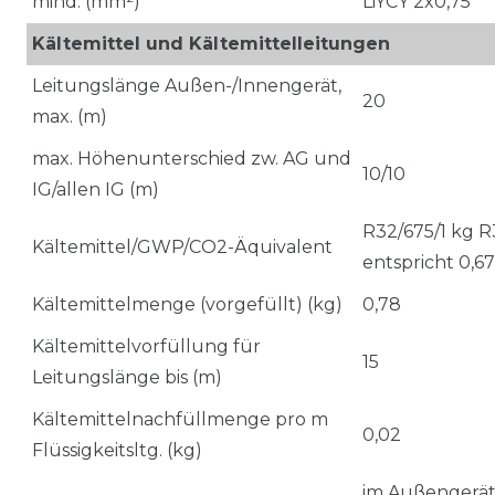
mind. (mm²)
LiYCY 2x0,75
Kältemittel und Kältemittelleitungen
Leitungslänge Außen-/Innengerät,
20
max. (m)
max. Höhenunterschied zw. AG und
10/10
IG/allen IG (m)
R32/675/1 kg R
Kältemittel/GWP/CO2-Äquivalent
entspricht 0,6
Kältemittelmenge (vorgefüllt) (kg)
0,78
Kältemittelvorfüllung für
15
Leitungslänge bis (m)
Kältemittelnachfüllmenge pro m
0,02
Flüssigkeitsltg. (kg)
im Außengerät,