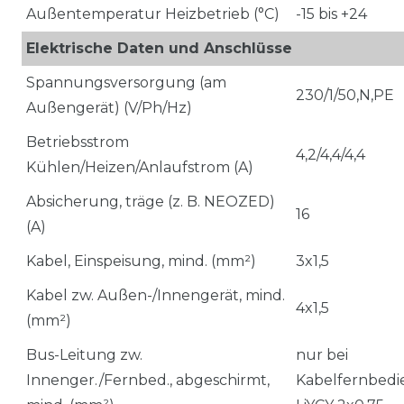
Außentemperatur Heizbetrieb (°C)
-15 bis +24
Elektrische Daten und Anschlüsse
Spannungsversorgung (am
230/1/50,N,PE
Außengerät) (V/Ph/Hz)
Betriebsstrom
4,2/4,4/4,4
Kühlen/Heizen/Anlaufstrom (A)
Absicherung, träge (z. B. NEOZED)
16
(A)
Kabel, Einspeisung, mind. (mm²)
3x1,5
Kabel zw. Außen-/Innengerät, mind.
4x1,5
(mm²)
Bus-Leitung zw.
nur bei
Innenger./Fernbed., abgeschirmt,
Kabelfernbedi