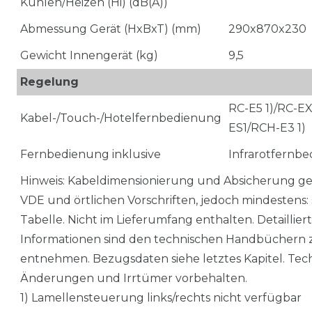
Kühlen/Heizen (Hi) (dB(A))
Abmessung Gerät (HxBxT) (mm)
290x870x230
Gewicht Innengerät (kg)
9,5
Regelung
RC-E5 1)/RC-E
Kabel-/Touch-/Hotelfernbedienung
ES1/RCH-E3 1)
Fernbedienung inklusive
Infrarotfernb
Hinweis: Kabeldimensionierung und Absicherung 
VDE und örtlichen Vorschriften, jedoch mindestens: 
Tabelle. Nicht im Lieferumfang enthalten. Detaillier
Informationen sind den technischen Handbüchern 
entnehmen. Bezugsdaten siehe letztes Kapitel. Tec
Änderungen und Irrtümer vorbehalten.
1) Lamellensteuerung links/rechts nicht verfügbar