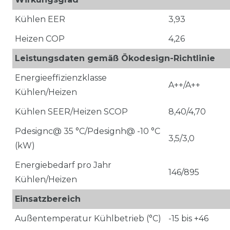
Kühlen EER
3,93
Heizen COP
4,26
Leistungsdaten gemäß Ökodesign-Richtlinie
Energieeffizienzklasse
A++/A++
Kühlen/Heizen
Kühlen SEER/Heizen SCOP
8,40/4,70
Pdesignc@ 35 °C/Pdesignh@ -10 °C
3,5/3,0
(kW)
Energiebedarf pro Jahr
146/895
Kühlen/Heizen
Einsatzbereich
Außentemperatur Kühlbetrieb (°C)
-15 bis +46