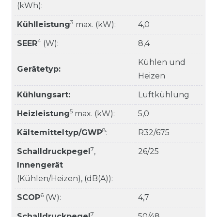
(kWh):
3
Kühlleistung
max. (kW):
4,0
4
SEER
(W):
8,4
Kühlen und
Gerätetyp:
Heizen
Kühlungsart:
Luftkühlung
5
Heizleistung
max. (kW):
5,0
8
Kältemitteltyp/GWP
:
R32/675
7
Schalldruckpegel
,
26/25
Innengerät
(Kühlen/Heizen), (dB(A)):
6
SCOP
(W):
4,7
7
Schalldruckpegel
,
50/48