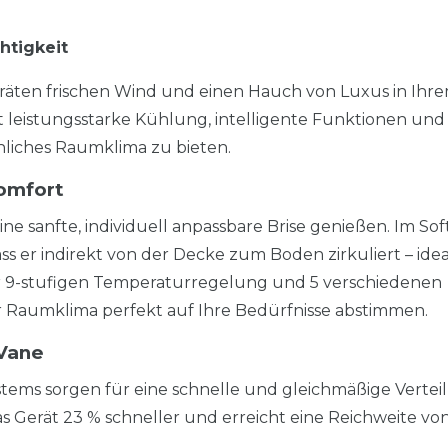
htigkeit
äten frischen Wind und einen Hauch von Luxus in Ihr
t leistungsstarke Kühlung, intelligente Funktionen und
liches Raumklima zu bieten.
omfort
e sanfte, individuell anpassbare Brise genießen. Im Soft
s er indirekt von der Decke zum Boden zirkuliert – idea
r 9-stufigen Temperaturregelung und 5 verschiedenen
 Raumklima perfekt auf Ihre Bedürfnisse abstimmen.
 Vane
tems sorgen für eine schnelle und gleichmäßige Vertei
s Gerät 23 % schneller und erreicht eine Reichweite von