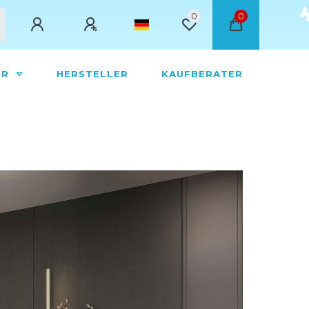
0
0
ÖR
HERSTELLER
KAUFBERATER