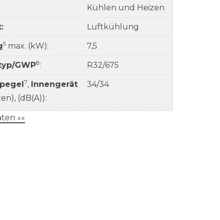
Kühlen und Heizen
:
Luftkühlung
5
g
max. (kW):
7,5
8
ltyp/GWP
:
R32/675
7
kpegel
,
Innengerät
34/34
n), (dB(A)):
ten »»