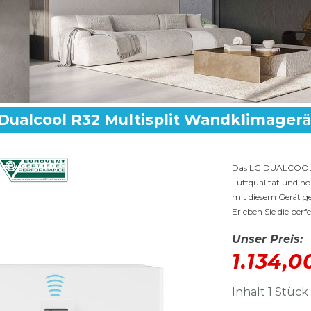
Dualcool R32 Multisplit Wandklimagerä
Das LG DUALCOOL Kl
Luftqualität und ho
mit diesem Gerät g
Erleben Sie die per
Unser Preis:
1.134,
Inhalt
1
Stück