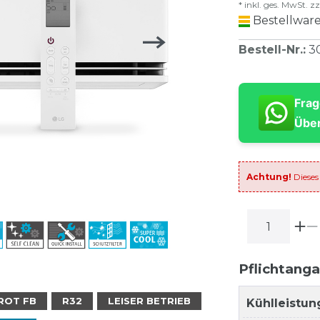
* inkl. ges. MwSt. zz
Bestellware
Bestell-Nr.
:
3
Frag
Über
Achtung!
Dieses
Pflichtang
ROT FB
R32
LEISER BETRIEB
Kühlleistun