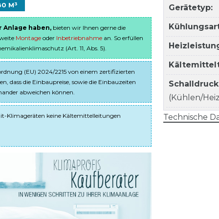
80 M³
Gerätetyp:
Kühlungsart
er Anlage haben,
bieten wir Ihnen gerne die
sweite
Montage
oder
Inbetriebnahme
an. So erfüllen
Heizleistun
ikalienklimaschutz (Art. 11, Abs. 5).
Kältemitte
dnung (EU) 2024/2215 von einem zertifizierten
en, dass die Einbaupreise, sowie die Einbauzeiten
Schalldruc
einander abweichen können.
(Kühlen/Heize
it-Klimageräten keine Kältemittelleitungen
Technische Da