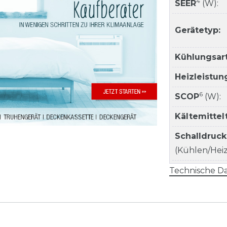
4
SEER
(W):
Gerätetyp:
Kühlungsart
Heizleistun
6
SCOP
(W):
Kältemitte
Schalldruc
(Kühlen/Heize
Technische Da