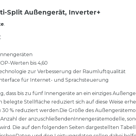
i-Split Außengerät, Inverter+
te
.
C
 Innengeräten
COP-Werten bis 4,60
chnologie zur Verbesserung der Raumluftqualität
nterface für Internet- und Sprachsteuerung
g, dass bis zu fünf Innengeräte an ein einziges Außenge
elegte Stellfläche reduziert sich auf diese Weise erhe
 30 % reduziert werden.Die Größe des Außengerätemode
die Anzahl der anzuschließendenInnengerätemodelle, so
ird. Die auf den folgenden Seiten dargestellten Tabell
schenDaten und den Leistungsdaten sollen dabei helfe