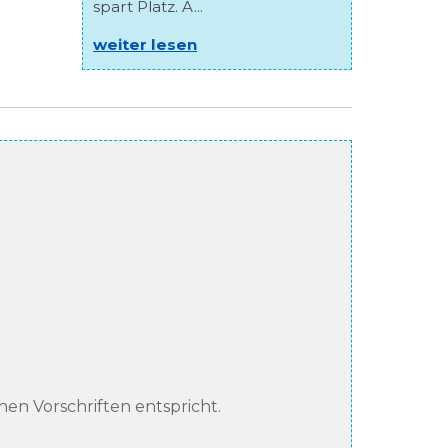
spart Platz. A...
weiter lesen
chen Vorschriften entspricht.