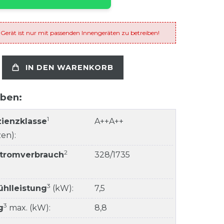
 Gerät ist nur mit passenden Innengeräten zu betreiben!
IN DEN WARENKORB
aben:
1
zienzklasse
A++A++
en):
2
Stromverbrauch
328/1735
3
ühlleistung
(kW):
7,5
3
g
max. (kW):
8,8