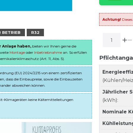
Achtung!
Dieses
R BETRIEB
R32
er Anlage haben,
bieten wir Ihnen gerne die
sweite
Montage
oder
Inbetriebnahme
an. So erfüllen
Pflichtang
ikalienklimaschutz (Art. 11, Abs. 5).
Energieeffi
dnung (EU) 2024/2215 von einem zertifizierten
en, dass die Einbaupreise, sowie die Einbauzeiten
(Kühlen/Heiz
einander abweichen können.
Jährlicher 
it-Klimageräten keine Kältemittelleitungen
(kWh):
Nominale K
Kühlleistun