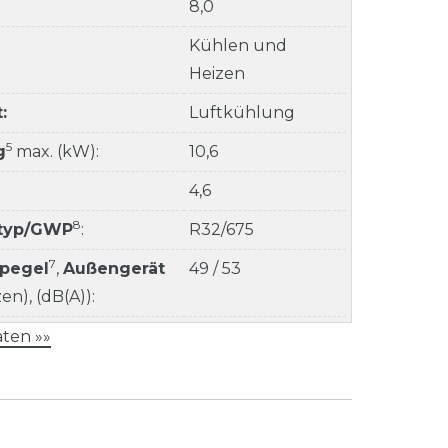
8,0
Kühlen und
Heizen
:
Luftkühlung
5
g
max. (kW):
10,6
4,6
8
ltyp/GWP
:
R32/675
7
kpegel
,
Außengerät
49 / 53
n), (dB(A)):
ten »»