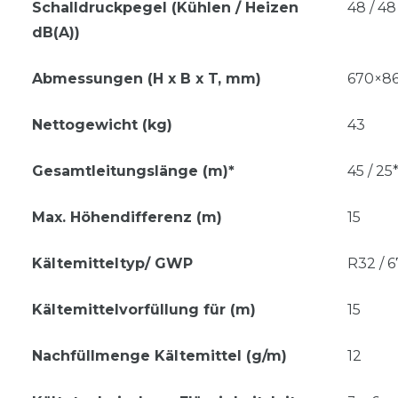
Schalldruckpegel (Kühlen / Heizen
48 / 48
dB(A))
Abmessungen (H x B x T, mm)
670×8
Nettogewicht (kg)
43
Gesamtleitungslänge (m)*
45 / 25
Max. Höhendifferenz (m)
15
Kältemitteltyp/ GWP
R32 / 6
Kältemittelvorfüllung für (m)
15
Nachfüllmenge Kältemittel (g/m)
12