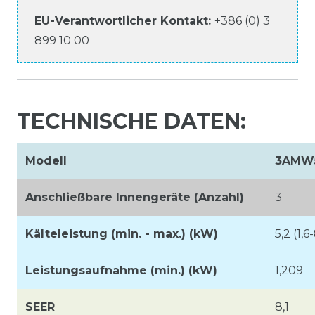
EU-Verantwortlicher
Kontakt:
+386 (0) 3
899 10 00
TECHNISCHE DATEN:
Modell
3AMW
Anschließbare Innengeräte (Anzahl)
3
Kälteleistung (min. - max.) (kW)
5,2 (1,6
Leistungsaufnahme (min.) (kW)
1,209
SEER
8,1