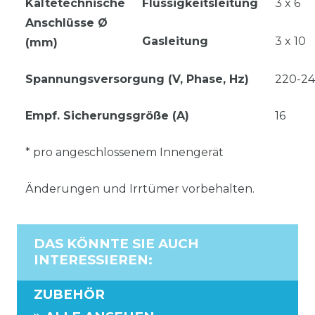
Kältetechnische
Flüssigkeitsleitung
3 x 6
Anschlüsse Ø
Gasleitung
3 x 10
(mm)
Spannungsversorgung (V, Phase, Hz)
220-240
Empf. Sicherungsgröße (A)
16
* pro angeschlossenem Innengerät
Änderungen und Irrtümer vorbehalten.
DAS KÖNNTE SIE AUCH
INTERESSIEREN
:
ZUBEHÖR