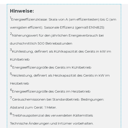
Hinweise:
1
Energieeffizienzklasse: Skala von A (am effizientesten) bis G (am
wenigsten effizient). Saisonale Effizienz (gemäß EN14825)
2
Näherungswert für den jährlichen Energieverbrauch bei
durchschnittlich 500 Betriebsstunden
3
Kühlleistung, definiert als Kühlkapazität des Geräts in kW im
Kühlbetrieb
4
Energieeffizienzgröße des Geräts im Kühlbetrieb
5
Heizleistung, definiert als Heizkapazität des Geräts in kW im
Heizbetrieb
6
Energieeffizienzgröße des Geräts im Heizbetrieb
7
Geräuschemissionen bei Standardbetrieb. Bedingungen:
Abstand zum Gerät: 1 Meter.
8
Treibhauspotenzial des verwendeten Kältemittels
Technische Änderungen und Irrtümer vorbehalten.