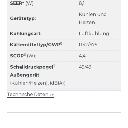
4
SEER
(W):
8,1
Kühlen und
Gerätetyp:
Heizen
Kühlungsart:
Luftkühlung
8
Kältemitteltyp/GWP
:
R32/675
6
SCOP
(W):
4,4
7
Schalldruckpegel
,
49/49
Außengerät
(Kühlen/Heizen), (dB(A)):
Technische Daten »»