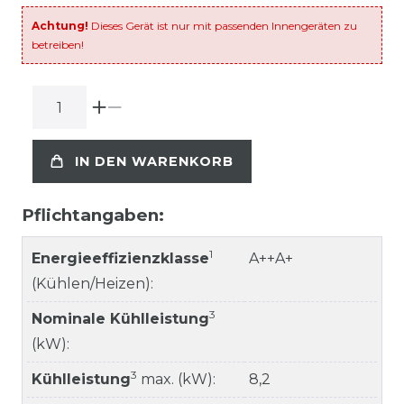
Achtung!
Dieses Gerät ist nur mit passenden Innengeräten zu
betreiben!
IN DEN WARENKORB
Pflichtangaben:
1
Energieeffizienzklasse
A++A+
(Kühlen/Heizen):
3
Nominale Kühlleistung
(kW):
3
Kühlleistung
max. (kW):
8,2