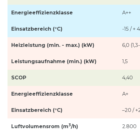
Energieeffizienzklasse
A++
Einsatzbereich (°C)
-15 / + 
Heizleistung (min. - max.) (kW)
6,0 (1,3
Leistungsaufnahme (min.) (kW)
1,5
SCOP
4,40
Energieeffizienzklasse
A+
Einsatzbereich (°C)
–20 / +
3
Luftvolumensrom (m
/h)
2.800