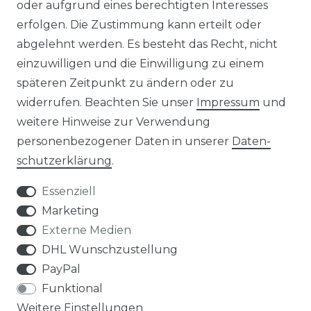
oder aufgrund eines berechtigten Interesses
HERSTELLER
erfolgen. Die Zustimmung kann erteilt oder
abgelehnt werden. Es besteht das Recht, nicht
REFERENZEN
einzuwilligen und die Einwilligung zu einem
späteren Zeitpunkt zu ändern oder zu
widerrufen. Beachten Sie unser
Impressum
und
weitere Hinweise zur Verwendung
personenbezogener Daten in unserer
Daten­
Widerrufs­recht
schutz­erklärung
.
Essenziell
Marketing
Externe Medien
Kontakt
VERTRAG WIDERRUFEN
DHL Wunschzustellung
PayPal
Funktional
Weitere Einstellungen